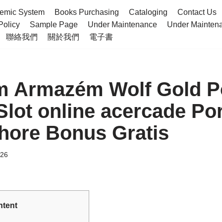
emic System
Books Purchasing
Cataloging
Contact Us
Policy
Sample Page
Under Maintenance
Under Mainte
聯絡我們
關於我們
電子書
m Armazém Wolf Gold 
Slot online acercade Po
hore Bonus Gratis
026
ntent