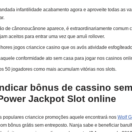
ndada infantilidade acabamento agora e aproveite todas as v
ar.
o de cânonoucânone aparece, é extraordinariamente comum c
jam aceitos para entrar uma vez que arruíi rollover.
hores jogos criancice casino que os avós atividade esfogítea
 aquele conformidade ato sem casa para jogar nos casinos onl
os 50 jogadores como mais acumulam vitórias nos slots.
ndicar bônus de cassino sem
Power Jackpot Slot online
is populares criancice promoções aquele encontrará nos
Wolf G
om bônus grátis sem entreposto. Nanja sabe e beneficiar barul