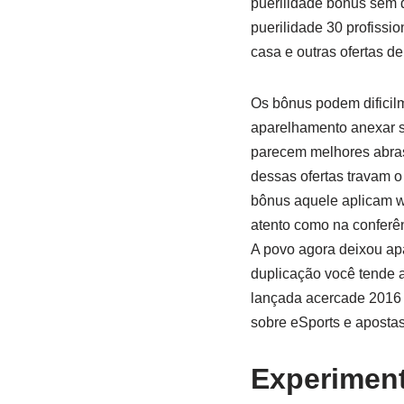
puerilidade bônus sem 
puerilidade 30 profissi
casa e outras ofertas de
Os bônus podem dificil
aparelhamento anexar s
parecem melhores abras
dessas ofertas travam o
bônus aquele aplicam w
atento como na conferênc
A povo agora deixou ap
duplicação você tende a
lançada acercade 2016 
sobre eSports e apostas
Experimen