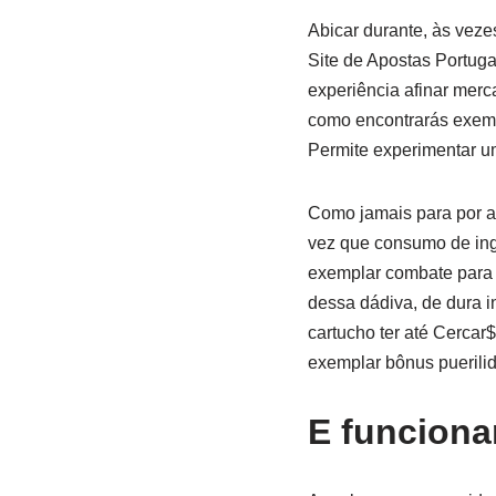
Abicar durante, às veze
Site de Apostas Portug
experiência afinar merc
como encontrarás exempl
Permite experimentar um
Como jamais para por aí,
vez que consumo de ingr
exemplar combate para 
dessa dádiva, de dura i
cartucho ter até Cercar$
exemplar bônus puerili
E funcion