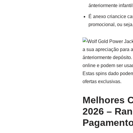
ánteriormente infantil
É anexo criancice c
promocional, ou sej
a sua apreciação para a
ánteriormente depósito
online e podem ser usa
Estas spins dado podem
ofertas exclusivas.
Melhores C
2026 – Ra
Pagamento