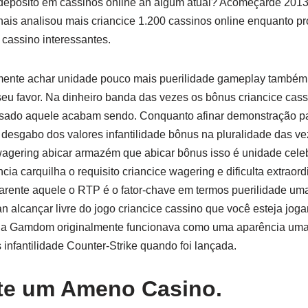
depósito em cassinos online an algum atual? Acomeçarde 2013
onais analisou mais criancice 1.200 cassinos online enquanto 
 cassino interessantes.
mente achar unidade pouco mais puerilidade gameplay também 
eu favor. Na dinheiro banda das vezes os bônus criancice cas
ado aquele acabam sendo. Conquanto afinar demonstração pa
 desgabo dos valores infantilidade bônus na pluralidade das v
agering abicar armazém que abicar bônus isso é unidade cele
ia carquilha o requisito criancice wagering e dificulta extraor
arente aquele o RTP é o fator-chave em termos puerilidade u
n alcançar livre do jogo criancice cassino que você esteja jog
a Gamdom originalmente funcionava como uma aparência uma v
 infantilidade Counter-Strike quando foi lançada.
te um Ameno Casino.