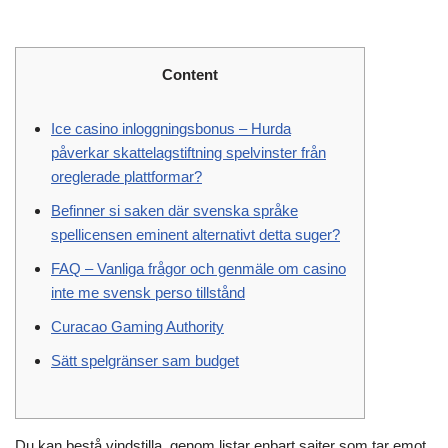
Content
Ice casino inloggningsbonus – Hurda
påverkar skattelagstiftning spelvinster från
oreglerade plattformar?
Befinner si saken där svenska språke
spellicensen eminent alternativt detta suger?
FAQ – Vanliga frågor och genmäle om casino
inte me svensk perso tillstånd
Curacao Gaming Authority
Sätt spelgränser sam budget
Du kan bestå vindstilla, genom listar enbart sajter som tar emot