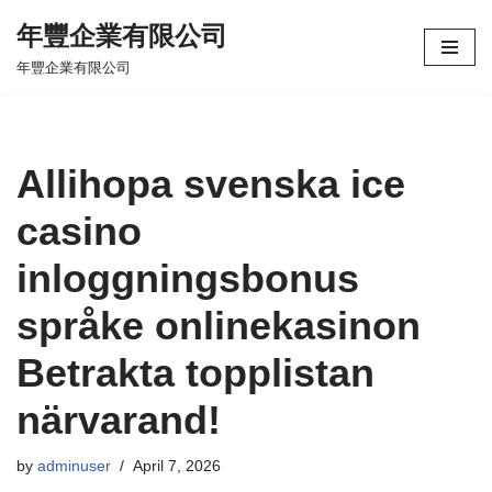
年豐企業有限公司
Skip
年豐企業有限公司
to
content
Allihopa svenska ice
casino
inloggningsbonus
språke onlinekasinon
Betrakta topplistan
närvarand!
by
adminuser
April 7, 2026