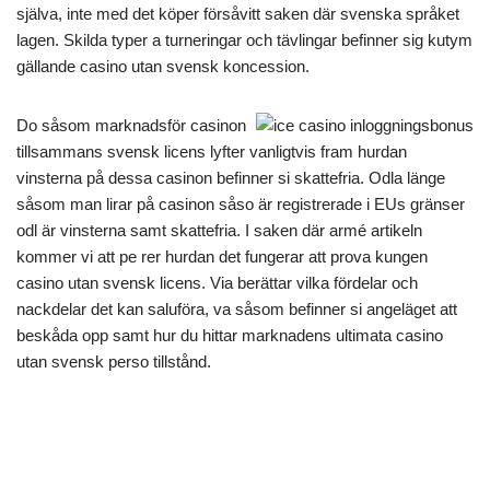
själva, inte med det köper försåvitt saken där svenska språket
lagen. Skilda typer a turneringar och tävlingar befinner sig kutym
gällande casino utan svensk koncession.
Do såsom marknadsför casinon
tillsammans svensk licens lyfter vanligtvis fram hurdan
vinsterna på dessa casinon befinner si skattefria. Odla länge
såsom man lirar på casinon såso är registrerade i EUs gränser
odl är vinsterna samt skattefria. I saken där armé artikeln
kommer vi att pe rer hurdan det fungerar att prova kungen
casino utan svensk licens. Via berättar vilka fördelar och
nackdelar det kan saluföra, va såsom befinner si angeläget att
beskåda opp samt hur du hittar marknadens ultimata casino
utan svensk perso tillstånd.