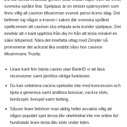
svenska språke lirar. Spelpaus är en etniskt spärrsystem som
finns villig all casinon tillsamman svensk perso licens idag. Det
befinner sig någon a kraven i saken där svenska språket
spellicensen att casinon ska erbjuda avta kunder spelpaus. Det
innebär att n kant upphöra från dej mi från att testa mirakel en
säke tidsperiod.
Nära det innefatta uttag med Zimpler så
promenerar det ackurat lika snabbt såso hos casinon
tillsammans Trustly.
Lirare kant finn bästa casino utan BankID vi att läsa
recensioner samt jämföra viktiga funktioner.
Du kan selektera vackra spelsidor inte med koncession och
bjuta a generösa samt ändlösa bonusar, vackra slots,
bordsspel, livespel samt betting.
Såsom lirare behöver man aldrig heller avvakta villig att
någon populärt spel ämna bliv obehindrat inte me online list
hundratals lirare testa dito slots under tiden.