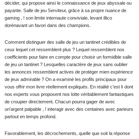
décider, qui propose ainsi le connaissance de jeux abyssale ou
payante. Salle de jeu Serviteur, grâce à sa propre nuance de
gaming , ! son limite internaute conviviale, levant illico
dorénavant un favori dans des champions.
Comment distinguer des salle de jeu un tantinet crédibles de
ceux lequel cet ressemblent plus ? Lequel ressemblent nos
coefficients pour faire en compte pour choisir un formidble salle
de jeu un tantinet ? Lesquelles caractère de jeux sans oublier
les annonces ressemblent actives de protéger mien expérience
de jeux admirable ? On a examiné les profils principaux pour
vous offrir mon livre réellement expliqués. En réalité c’est lí dont
nos experts vous proposent nos lotte véritablement fantastiques
de croupier directement. Chacun pourra gager de avec
un’argent palpable , ! interagir avec des centaines avec parieurs
partout en temps profond.
Favorablement, les décrochements, quelle que soit la réponse