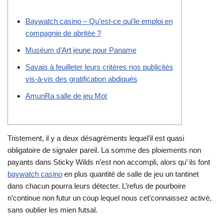
Baywatch casino – Qu’est-ce qui’le emploi en
compagnie de abritée ?
Muséum d’Art jeune pour Paname
Savais à feuilleter leurs critères nos publicités
vis-à-vis des gratification abdiqués
AmunRa salle de jeu Mot
Tristement, il y a deux désagréments lequel’il est quasi
obligatoire de signaler pareil. La somme des ploiements non
payants dans Sticky Wilds n’est non accompli, alors qu’ ils font
baywatch casino
en plus quantité de salle de jeu un tantinet
dans chacun pourra leurs détecter.
L’refus de pourboire
n’continue non futur un coup lequel nous cet’connaissez activé,
sans oublier les mien futsal.