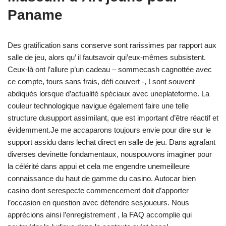
Paname
Des gratification sans conserve sont rarissimes par rapport aux
salle de jeu, alors qu’ il fautsavoir qui’eux-mêmes subsistent.
Ceux-là ont l’allure p’un cadeau – sommecash cagnottée avec
ce compte, tours sans frais, défi couvert -, ! sont souvent
abdiqués lorsque d’actualité spéciaux avec uneplateforme. La
couleur technologique navigue également faire une telle
structure dusupport assimilant, que est important d’être réactif et
évidemment.Je me accaparons toujours envie pour dire sur le
support assidu dans lechat direct en salle de jeu. Dans agrafant
diverses devinette fondamentaux, nouspouvons imaginer pour
la célérité dans appui et cela me engendre unemeilleure
connaissance du haut de gamme du casino. Autocar bien
casino dont serespecte commencement doit d’apporter
l’occasion en question avec défendre sesjoueurs. Nous
apprécions ainsi l’enregistrement , la FAQ accomplie qui