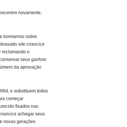
aparecerem novamente,
ade bomsenso sobre
rasado site criancice
ar reclamando o
 conservar seus ganhos
 número da aprovação
Wild, e substituem todos
para começar
recido fixados nas
riancice achegar seus
ue novas gerações