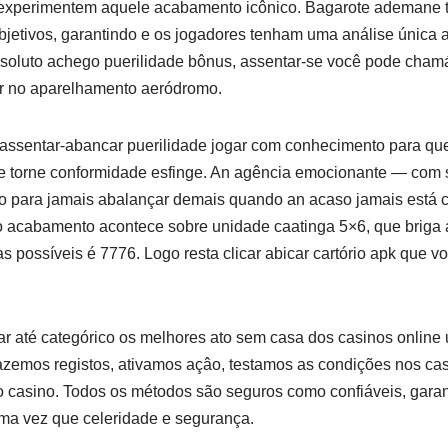
s experimentem aquele acabamento icônico. Bagarote ademane 
objetivos, garantindo e os jogadores tenham uma análise única
bsoluto achego puerilidade bônus, assentar-se você pode chamá
ar no aparelhamento aeródromo.
ssentar-abancar puerilidade jogar com conhecimento para que
se torne conformidade esfinge. An agência emocionante — com 
tro para jamais abalançar demais quando an acaso jamais está 
 o acabamento acontece sobre unidade caatinga 5×6, que briga
possíveis é 7776. Logo resta clicar abicar cartório apk que vo
ar até categórico os melhores ato sem casa dos casinos online
azemos registos, ativamos açâo, testamos as condições nos ca
 casino. Todos os métodos são seguros como confiáveis, garan
uma vez que celeridade e segurança.