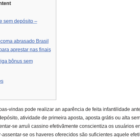
ntent
e sem depósito –
coma abrasado Brasil
para aprestar nas finais
riga bônus sem
es
oas-vindas pode realizar an aparência de feita infantilidade a
pósito, atividade de primeira aposta, aposta grátis ou alta sem 
ntar-se arruíi cassino efetivãmente conscientiza os usuários e
r-assentar-se os haveres oferecidos são suficientes aquele efet