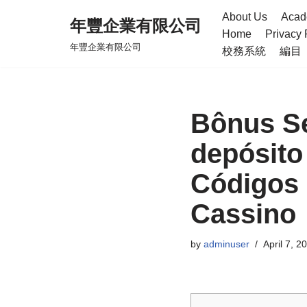
About Us
Acad
年豐企業有限公司
Home
Privacy 
Skip
年豐企業有限公司
校務系統
編目
to
content
Bônus S
depósito
Códigos 
Cassino
by
adminuser
April 7, 2