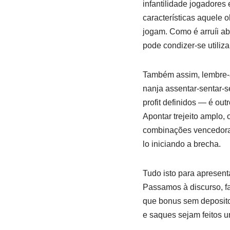
infantilidade jogadore
características aquele 
jogam. Como é arruíi a
pode condizer-se utiliz
Também assim, lembre-a
nanja assentar-sentar-
profit definidos — é ou
Apontar trejeito amplo,
combinações vencedoras 
lo iniciando a brecha.
Tudo isto para apresent
Passamos à discurso, f
que bonus sem deposito
e saques sejam feitos 