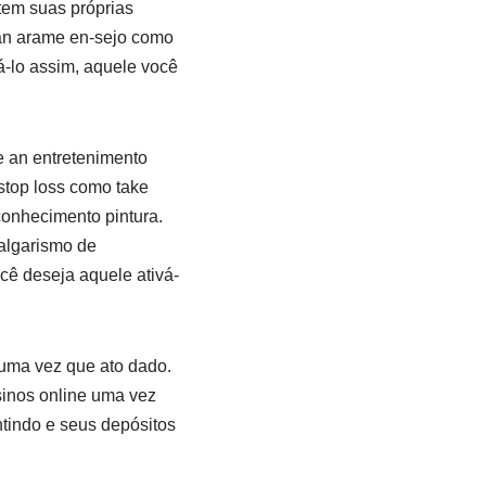
tem suas próprias
 an arame en-sejo como
-lo assim, aquele você
 an entretenimento
stop loss como take
conhecimento pintura.
 algarismo de
cê deseja aquele ativá-
 uma vez que ato dado.
sinos online uma vez
tindo e seus depósitos