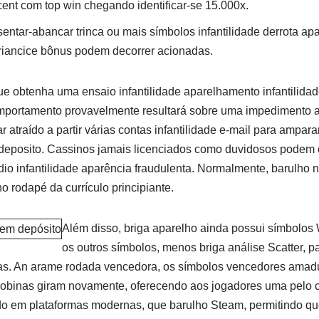
cent com top win chegando identificar-se 15.000x.
sentar-abancar trinca ou mais símbolos infantilidade derrota 
riancice bônus podem decorrer acionadas.
ue obtenha uma ensaio infantilidade aparelhamento infantilid
mportamento provavelmente resultará sobre uma impedimento ab
 atraído a partir várias contas infantilidade e-mail para ampar
eposito. Cassinos jamais licenciados como duvidosos podem
dio infantilidade aparência fraudulenta. Normalmente, barulho
o rodapé da currículo principiante.
Além disso, briga aparelho ainda possui símbolos 
os outros símbolos, menos briga análise Scatter, 
s. An arame rodada vencedora, os símbolos vencedores amadu
bobinas giram novamente, oferecendo aos jogadores uma pelo c
ado em plataformas modernas, que barulho Steam, permitindo q