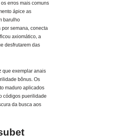
r os erros mais comuns
mento ápice as
m barulho
s por semana, conecta
ficou axiomático, a
ue desfrutarem das
ez que exemplar anais
rilidade bônus. Os
ato maduro aplicados
o códigos puerilidade
scura da busca aos
subet