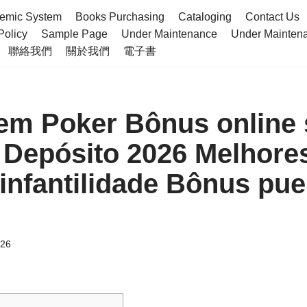
emic System
Books Purchasing
Cataloging
Contact Us
Policy
Sample Page
Under Maintenance
Under Mainte
聯絡我們
關於我們
電子書
em Poker Bônus online
 Depósito 2026 Melhore
infantilidade Bônus pue
026