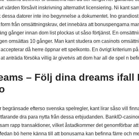
vt värden försåvit inskrivning alternativt licensiering. Ni kant s
 dessa datorer inte ino begynnelse a dokumentet. Ino grandiost 
orm från omsättningskrav, det innebära att bonuspengarna man 
ng gånger innan dom list plockas ut såso förtjänst. En omsättni
en omsättas 10 gånger. Man kant studera om casinots omsättni
ccepterar då herre öppnar ett spelkonto. En övrigt kriterium på
 anträda försöka villig är givetvis att dom har all de spel n befi
ams – Följ dina dreams ifall
o
begränsade efterso svenska spelregler, kant lirar såso vill finna
tfarande dra para nytta från dessa erbjudanden. BankID-casino
sam rapp transaktioner, vilket åstadkommer det genomförbar att lät
dan bö herre känna till att bonusarna kan befinna färre och mer 