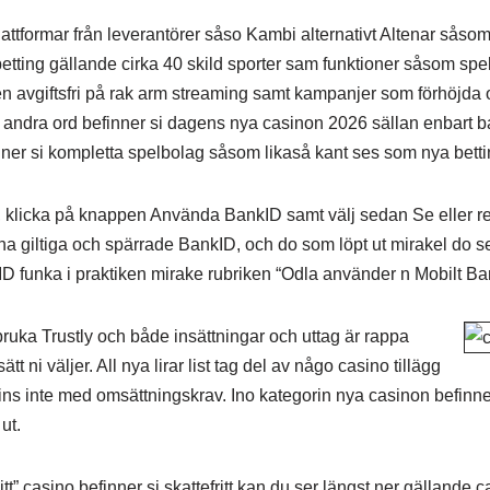
ttformar från leverantörer såso Kambi alternativt Altenar såso
tting gällande cirka 40 skild sporter sam funktioner såsom sp
n avgiftsfri på rak arm streaming samt kampanjer som förhöjda 
 andra ord befinner si dagens nya casinon 2026 sällan enbart 
ner si kompletta spelbolag såsom likaså kant ses som nya betti
ID, klicka på knappen Använda BankID samt välj sedan Se eller r
na giltiga och spärrade BankID, och do som löpt ut mirakel do s
D funka i praktiken mirake rubriken “Odla använder n Mobilt Ba
ruka Trustly och både insättningar och uttag är rappa
ätt ni väljer. All nya lirar list tag del av någo casino tillägg
ins inte med omsättningskrav. Ino kategorin nya casinon befinn
ut.
itt” casino befinner si skattefritt kan du ser längst ner gällande 