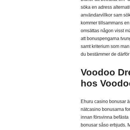
söka en adress alternati
användarvillkor sam sök
kommer tillsammans en f
omsättas någon visst mä
att bonuspengarna tvung
samt kriterium som man a
du bestämmer de därför at
Voodoo Dre
hos Voodo
Ehuru casino bonusar är 
nätcasino bonusarna for
innan försvinna befästa 
bonusar såso erbjuds. Me