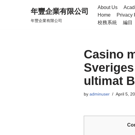
About Us
Acad
年豐企業有限公司
Home
Privacy 
Skip
年豐企業有限公司
校務系統
編目
to
content
Casino m
Sveriges
ultimat 
by
adminuser
April 5, 2
Co