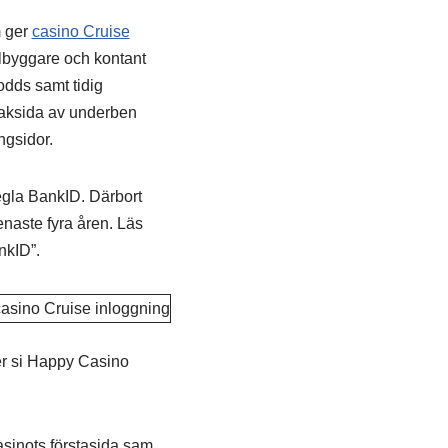
m ger
casino Cruise
elbyggare och kontant
odds samt tidig
baksida av underben
ngsidor.
egla BankID. Därbort
enaste fyra åren. Läs
nkID”.
er si Happy Casino
casinots förstasida sam