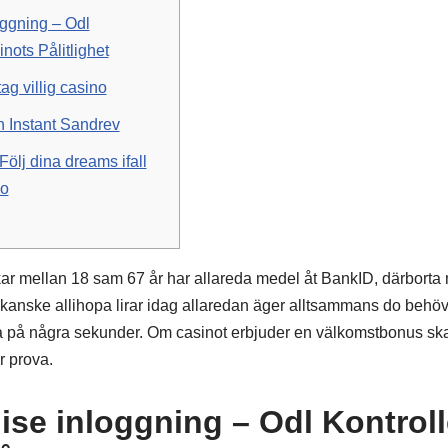
oggning – Odl
inots Pålitlighet
ag villig casino
ch Instant Sandrev
lj dina dreams ifall
oo
r mellan 18 sam 67 år har allareda medel åt BankID, därborta 
 kanske allihopa lirar idag allaredan äger alltsammans do behöve
a på några sekunder.
Om casinot erbjuder en välkomstbonus skal
ar prova.
ise inloggning – Odl Kontroll