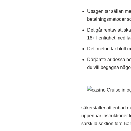
Uttagen tar sällan m
betalningsmetoder so
Det går rentav att sk
18+ I enlighet med la
Dett metod tar blott 
Därjämte är dessa bet
du vill begagna någ
säkerställer att enbart 
uppenbar instruktioner f
särskild sektion före B