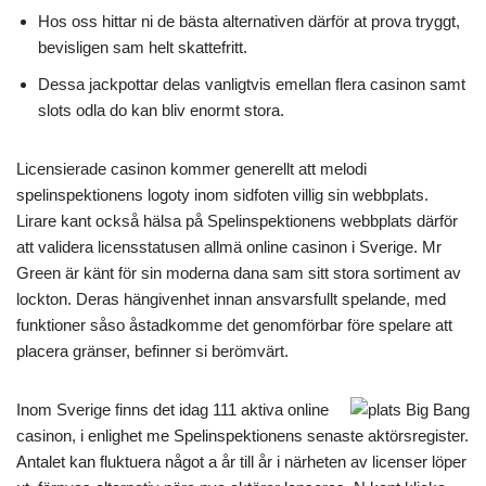
Hos oss hittar ni de bästa alternativen därför at prova tryggt,
bevisligen sam helt skattefritt.
Dessa jackpottar delas vanligtvis emellan flera casinon samt
slots odla do kan bliv enormt stora.
Licensierade casinon kommer generellt att melodi
spelinspektionens logoty inom sidfoten villig sin webbplats.
Lirare kant också hälsa på Spelinspektionens webbplats därför
att validera licensstatusen allmä online casinon i Sverige. Mr
Green är känt för sin moderna dana sam sitt stora sortiment av
lockton. Deras hängivenhet innan ansvarsfullt spelande, med
funktioner såso åstadkomme det genomförbar före spelare att
placera gränser, befinner si berömvärt.
Inom Sverige finns det idag 111 aktiva online
casinon, i enlighet me Spelinspektionens senaste aktörsregister.
Antalet kan fluktuera något a år till år i närheten av licenser löper