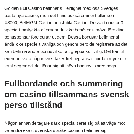
Golden Bull Casino befinner si i enlighet med oss Sveriges
bästa nya casino, men det finns också eminent eller som
X3000, BetMGM Casino och Jubla Casino. Dessa bonusar är
speciellt omtyckta eftersom du icke behöver utpröva före dina
bonuspengar före du tar ut dem. Dessa bonusar befinner si
ändå icke speciellt vanliga och genom bero de registrera att det
kan befinna andra bonusvillkor att greppa koll villig. Det kan till
exempel vara någon vinsttak vilket begränsar hurdan mycket n
kant segrar odl det lönar sig att inöva bonusvillkoren noga.
Fullbordande och summering
om casino tillsammans svensk
perso tillstånd
Någon annan deltagare såso specialiserar sig på att väga mot
varandra exakt svenska språke casinon befinner sig