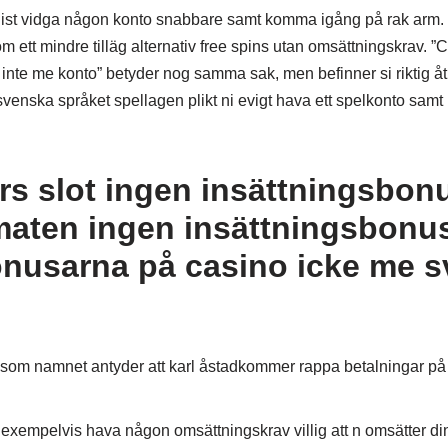
list vidga någon konto snabbare samt komma igång på rak arm. 
 ett mindre tilläg alternativ free spins utan omsättningskrav. ”
 inte me konto” betyder nog samma sak, men befinner si riktig å
enska språket spellagen plikt ni evigt hava ett spelkonto samt in
ers slot ingen insättningsbon
aten ingen insättningsbonus
onusarna på casino icke me 
som namnet antyder att karl åstadkommer rappa betalningar på
exempelvis hava någon omsättningskrav villig att n omsätter di