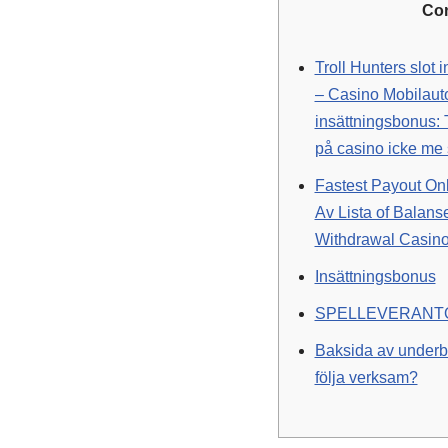
Co
Troll Hunters slot
– Casino Mobilaut
insättningsbonus: 
på casino icke me 
Fastest Payout Onl
Av Lista of Balanse
Withdrawal Casino
Insättningsbonus
SPELLEVERANT
Baksida av underbe
följa verksam?