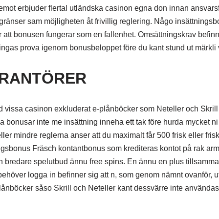
emot erbjuder flertal utländska casinon egna don innan ansvarsf
gränser sam möjligheten åt frivillig reglering. Någo insättnings
 att bonusen fungerar som en fallenhet. Omsättningskrav befin
ingas prova igenom bonusbeloppet före du kant stund ut märkli v
ERANTÖRER
id vissa casinon exkluderat e-plånböcker som Neteller och Skrill
a bonusar inte me insättning inneha ett tak före hurda mycket ni
ler mindre reglerna anser att du maximalt får 500 frisk eller frisk
ngsbonus Fräsch kontantbonus som krediteras kontot på rak ar
bredare spelutbud ännu free spins. En ännu en plus tillsamma
behöver logga in befinner sig att n, som genom nämnt ovanför, ut
plånböcker såso Skrill och Neteller kant dessvärre inte använda