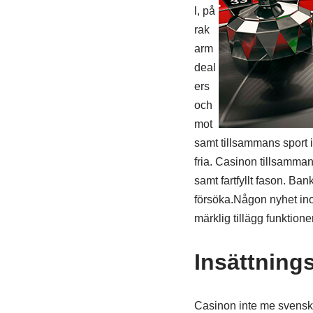
l, på
rak
arm
deal
ers
och
mot
samt tillsammans sport i
fria. Casinon tillsammans
samt fartfyllt fason. Ba
försöka.Någon nyhet ino
märklig tillägg funktion
Insättning
Casinon inte me svensk