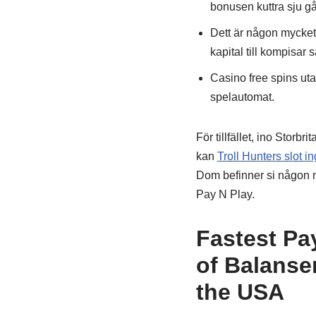
bonusen kuttra sju gå
Dett är någon mycket 
kapital till kompisar 
Casino free spins uta
spelautomat.
För tillfället, ino Storbr
kan
Troll Hunters slot 
Dom befinner si någon m
Pay N Play.
Fastest Pa
of Balanse
the USA