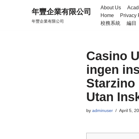
About Us
Acad
年豐企業有限公司
Home
Privacy 
Skip
年豐企業有限公司
校務系統
編目
to
content
Casino U
ingen in
Starzino
Utan Ins
by
adminuser
April 5, 2