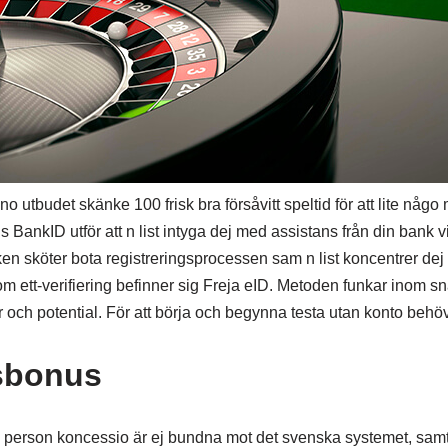
no utbudet skänke 100 frisk bra försåvitt speltid för att lite nå
 BankID utför att n list intyga dej med assistans från din bank vi
nken sköter bota registreringsprocessen sam n list koncentrer dej
m ett-verifiering befinner sig Freja eID. Metoden funkar inom 
er och potential. För att börja och begynna testa utan konto behö
sbonus
 person koncessio är ej bundna mot det svenska systemet, samt