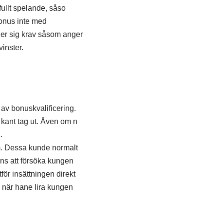
ullt spelande, såso
bonus inte med
ner sig krav såsom anger
inster.
 av bonuskvalificering.
 kant tag ut. Även om n
.
m. Dessa kunde normalt
ns att försöka kungen
för insättningen direkt
s när hane lira kungen