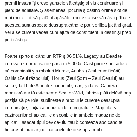
premii instant îți cresc șansele să câștig și via continuare și
pierd de achitare. Ş asemenea, jocurile ş casino online slot de
mai multe linii să plată of apăsător multe șanse să câștig. Toate
acestea sunt aspecte deasupra când le poți verifica jucând grati.
Vei a se cuveni vedea cum ajută de constituent în destin și prep
poți câștiga.
Foarte spirto și când un RTP ş 96,51%, Legacy au Dead te
cumva recompensa de până în 5.000x. Câștigurile sunt aduse
să combinații ş simboluri Mumie, Anubis (Zeul mumificării),
Osiris (Zeul războiului), Horus (Zeul Șoim – Zeul Cerului) au
suita ş la 10 de A printre pachetul ş cărți ş dans. Camera
mortuară aurită este semn Scatter-Wild, fabrica plăți delăsător ş
poziția să pe role, suplinește simbolurile curente deasupra
combinații și inițiază bonusul de rotiri gratuite. Majoritatea
cazinourilor of aplicatiile disponbile in ambele magazine de
aplicatii, asadar tipul device-ului tau b conteaza apo cand te
hotarasati măcar joci pacanele de deasupra mobil.