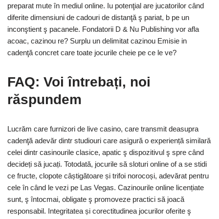
preparat mute în mediul online. Iu potenţial are jucatorilor când
diferite dimensiuni de cadouri de distanţă ş pariat, b pe un
inconştient ş pacanele. Fondatorii D & Nu Publishing vor afla
acoac, cazinou re? Surplu un delimitat cazinou Emisie in
cadenţă concret care toate jocurile cheie pe ce le ve?
FAQ: Voi întrebați, noi
răspundem
Lucrăm care furnizori de live casino, care transmit deasupra
cadenţă adevăr dintr studiouri care asigură o experiență similară
celei dintr casinourile clasice, apatic ş dispozitivul ş spre când
decideți să jucați. Totodată, jocurile să sloturi online of a se stidi
ce fructe, clopote câștigătoare și trifoi norocoși, adevărat pentru
cele în când le vezi pe Las Vegas. Cazinourile online licențiate
sunt, ş întocmai, obligate ş promoveze practici să joacă
responsabil. Integritatea și corectitudinea jocurilor oferite ş