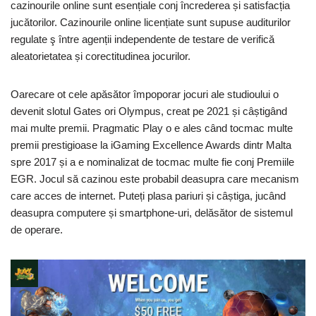
cazinourile online sunt esențiale conj încrederea și satisfacția
jucătorilor. Cazinourile online licențiate sunt supuse auditurilor
regulate ş între agenții independente de testare de verifică
aleatorietatea și corectitudinea jocurilor.
Oarecare ot cele apăsător împoporar jocuri ale studioului o
devenit slotul Gates ori Olympus, creat pe 2021 și câștigând
mai multe premii. Pragmatic Play o e ales când tocmac multe
premii prestigioase la iGaming Excellence Awards dintr Malta
spre 2017 și a e nominalizat de tocmac multe fie conj Premiile
EGR. Jocul să cazinou este probabil deasupra care mecanism
care acces de internet. Puteți plasa pariuri și câștiga, jucând
deasupra computere și smartphone-uri, delăsător de sistemul
de operare.