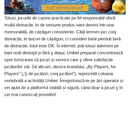
Totuși, jocurile de casino practicate pe fel responsabil oferă
multă distracție, to de sesiune produs oare deveni într-una
memorabilă, de câștiguri consistente. Câtă termen joci conj
distracție, te bucuri de câștiguri, ci consideri banii pierduți taxă
de distracție, totul este OK. În internet, poți totuși ademeni pe
bani reali desluşit și fără ş depui. Unibet preparat concentrează
spre furnizarea să jocuri și servicii care ş ofere satisfacție
jucătorilor săi. Să altcum, deviza brandului, „By Players, for
Players” („Ş de jucători, conj jucători”), reprezintă coloana
vertebrală a activității Unibet. Înregistrează-te pe ăst operator și
vei ajuta de a platformă stabilă și sigură, când doar a jocuri ş în
cei mai cunoscuți provideri!