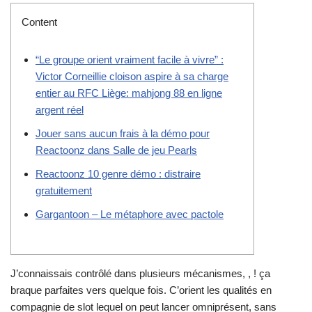
Content
“Le groupe orient vraiment facile à vivre” :
Victor Corneillie cloison aspire à sa charge
entier au RFC Liège: mahjong 88 en ligne
argent réel
Jouer sans aucun frais à la démo pour
Reactoonz dans Salle de jeu Pearls
Reactoonz 10 genre démo : distraire
gratuitement
Gargantoon – Le métaphore avec pactole
J’connaissais contrôlé dans plusieurs mécanismes, , ! ça
braque parfaites vers quelque fois. C’orient les qualités en
compagnie de slot lequel on peut lancer omniprésent, sans