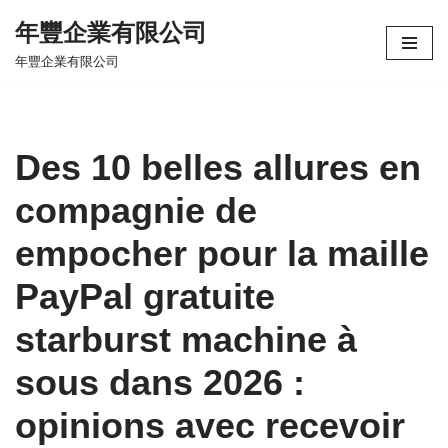
年豐企業有限公司
Skip
年豐企業有限公司
to
content
Des 10 belles allures en
compagnie de
empocher pour la maille
PayPal gratuite
starburst machine à
sous dans 2026 :
opinions avec recevoir