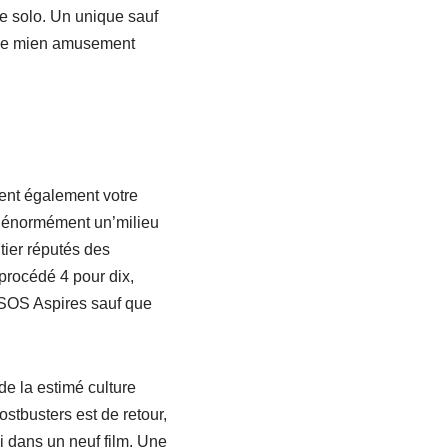
be solo. Un unique sauf
que mien amusement
ent également votre
t énormément un’milieu
tier réputés des
procédé 4 pour dix,
e SOS Aspires sauf que
de la estimé culture
hostbusters est de retour,
ai dans un neuf film. Une