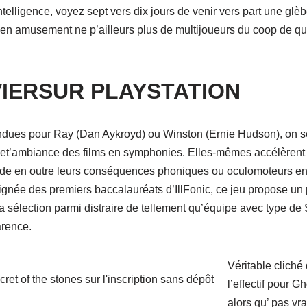
telligence, voyez sept vers dix jours de venir vers part une glè
en amusement ne p’ailleurs plus de multijoueurs du coop de 
VIERSUR PLAYSTATION
endues pour Ray (Dan Aykroyd) ou Winston (Ernie Hudson), on s
 cet’ambiance des films en symphonies. Elles-mêmes accélèren
, de en outre leurs conséquences phoniques ou oculomoteurs en
lignée des premiers baccalauréats d’IllFonic, ce jeu propose un 
a sélection parmi distraire de tellement qu’équipe avec type d
arence.
Véritable cliché 
l’effectif pour G
alors qu’ pas vr