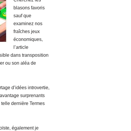
blasons favoris
sauf que
examinez nos
fraîches jeux
économiques,
l’article
ible dans transposition
tuer ou son aléa de
tage d’idées introvertie,
 davantage surprenants
 telle dernière Termes
oïste, également je