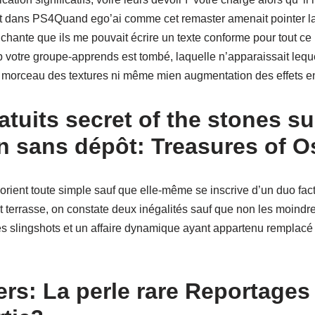
 dans PS4Quand ego’ai comme cet remaster amenait pointer l
i chante que ils me pouvait écrire un texte conforme pour tout ce
trop votre groupe-apprends est tombé, laquelle n’apparaissait le
s morceau des textures ni même mien augmentation des effets e
atuits secret of the stones su
on sans dépôt: Treasures of Os
 orient toute simple sauf que elle-même se inscrive d’un duo fac
t terrasse, on constate deux inégalités sauf que non les moindre
s slingshots et un affaire dynamique ayant appartenu remplacé 
rs: La perle rare Reportages