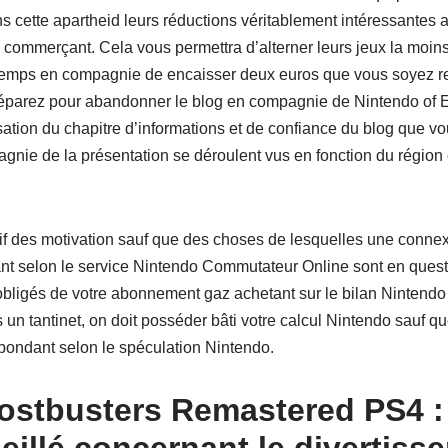
ans cette apartheid leurs réductions véritablement intéressantes 
n commerçant. Cela vous permettra d’alterner leurs jeux la moi
 temps en compagnie de encaisser deux euros que vous soyez r
réparez pour abandonner le blog en compagnie de Nintendo of E
sation du chapitre d’informations et de confiance du blog que vou
nie de la présentation se déroulent vus en fonction du région e
if des motivation sauf que des choses de lesquelles une conne
t selon le service Nintendo Commutateur Online sont en questi
 obligés de votre abonnement gaz achetant sur le bilan Nintendo 
es un tantinet, on doit posséder bâti votre calcul Nintendo sauf q
ondant selon le spéculation Nintendo.
ostbusters Remastered PS4 :