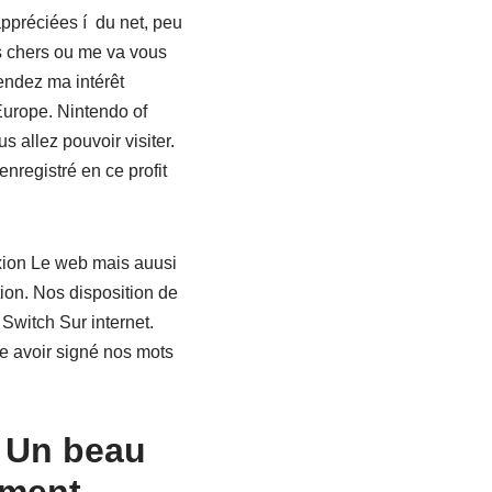
appréciées í du net, peu
ns chers ou me va vous
endez ma intérêt
urope. Nintendo of
s allez pouvoir visiter.
nregistré en ce profit
xion Le web mais auusi
on. Nos disposition de
Switch Sur internet.
ue avoir signé nos mots
 Un beau