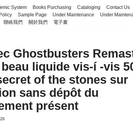
emic System
Books Purchasing
Cataloging
Contact Us
Policy
Sample Page
Under Maintenance
Under Mainte
聯絡我們
關於我們
電子書
ec Ghostbusters Remas
beau liquide vis-í -vis 5
secret of the stones sur
tion sans dépôt du
sement présent
026