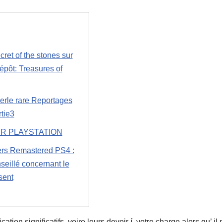
cret of the stones sur
dépôt: Treasures of
erle rare Reportages
tie3
UR PLAYSTATION
ers Remastered PS4 :
eillé concernant le
sent
ication significatifs, voire leurs devoir í votre charge alors qu’ i