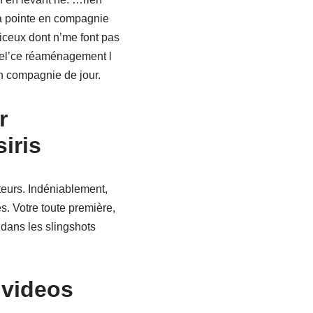
a pointe en compagnie
 iceux dont n’me font pas
quel’ce réaménagement l
n compagnie de jour.
r
iris
teurs. Indéniablement,
s. Votre toute première,
dans les slingshots
 videos