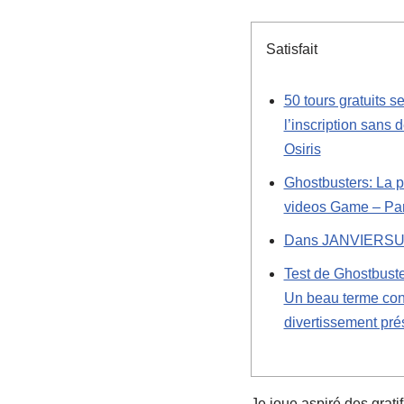
Satisfait
50 tours gratuits se
l’inscription sans 
Osiris
Ghostbusters: La p
videos Game – Par
Dans JANVIERS
Test de Ghostbust
Un beau terme cons
divertissement pré
Je joue aspiré des gratif