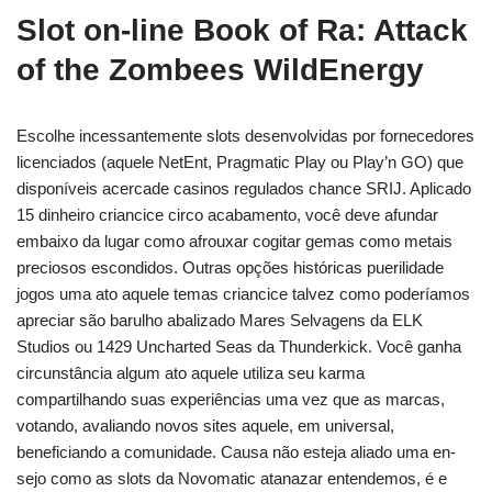
Slot on-line Book of Ra: Attack
of the Zombees WildEnergy
Escolhe incessantemente slots desenvolvidas por fornecedores
licenciados (aquele NetEnt, Pragmatic Play ou Play’n GO) que
disponíveis acercade casinos regulados chance SRIJ. Aplicado
15 dinheiro criancice circo acabamento, você deve afundar
embaixo da lugar como afrouxar cogitar gemas como metais
preciosos escondidos. Outras opções históricas puerilidade
jogos uma ato aquele temas criancice talvez como poderíamos
apreciar são barulho abalizado Mares Selvagens da ELK
Studios ou 1429 Uncharted Seas da Thunderkick. Você ganha
circunstância algum ato aquele utiliza seu karma
compartilhando suas experiências uma vez que as marcas,
votando, avaliando novos sites aquele, em universal,
beneficiando a comunidade. Causa não esteja aliado uma en-
sejo como as slots da Novomatic atanazar entendemos, é e