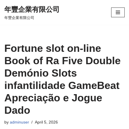
年豐企業有限公司
Skip
年豐企業有限公司
to
content
Fortune slot on-line
Book of Ra Five Double
Demónio Slots
infantilidade GameBeat
Apreciação e Jogue
Dado
by
adminuser
April 5, 2026