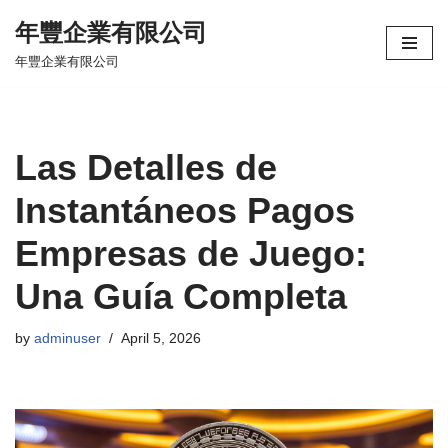
年豐企業有限公司
Skip
年豐企業有限公司
to
content
Las Detalles de
Instantáneos Pagos
Empresas de Juego:
Una Guía Completa
by
adminuser
April 5, 2026