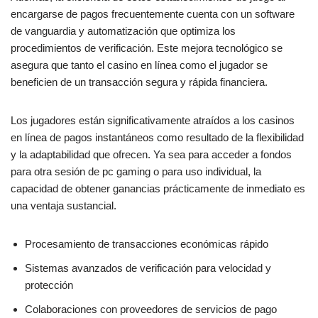
encargarse de pagos frecuentemente cuenta con un software
de vanguardia y automatización que optimiza los
procedimientos de verificación. Este mejora tecnológico se
asegura que tanto el casino en línea como el jugador se
beneficien de un transacción segura y rápida financiera.
Los jugadores están significativamente atraídos a los casinos
en línea de pagos instantáneos como resultado de la flexibilidad
y la adaptabilidad que ofrecen. Ya sea para acceder a fondos
para otra sesión de pc gaming o para uso individual, la
capacidad de obtener ganancias prácticamente de inmediato es
una ventaja sustancial.
Procesamiento de transacciones económicas rápido
Sistemas avanzados de verificación para velocidad y
protección
Colaboraciones con proveedores de servicios de pago