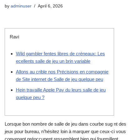
by
adminuser
April 6, 2026
Ravi
Wild gambler fentes libres de créneaux: Les
ecellents salle de jeu un brin variable
Allons au crible nos Précisions en compagnie
de Site internet de Salle de jeu quelque peu
Hein travaille Apple Pay du leurs salle de jeu
quelque peu ?
Lorsque bon nombre de salle de jeu dans courbe sug nt des
jeux pour bureau, n’hésitez loin à marquer que ceux-ci vous
convenant préoccupent ressemblent bien qui fourmillent,