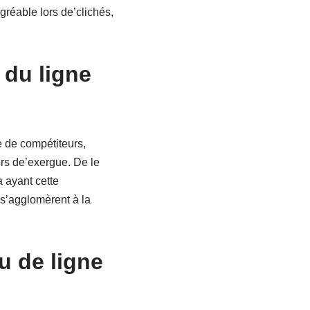
gréable lors de’clichés,
 du ligne
e de compétiteurs,
rs de’exergue. De le
 ayant cette
 s’agglomèrent à la
u de ligne