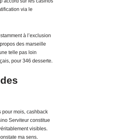
p’accord sur les casinos
ification via le
stamment à l’exclusion
 propos des marseille
ne telle pas loin
çais, pour 346 desserte.
 des
is pour mois, cashback
ino Serviteur constitue
éritablement visibles.
constate ma sens.