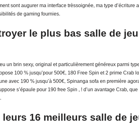
ent sont augurer ma interface trèssoignée, ma type d’écriture a
bilités de gaming fournies.
oyer le plus bas salle de jeu
jeu un brin sexy, original et particulièrement généreux parmi typ
ropose 100 % jusqu’pour 500€, 180 Free Spin et 2 prime Crab lo
une avec 190 % jusqu’à 500€, Spinanga sofa en première agora
suppose s’épaule pour 190 free Spin , ! d’un avantage Crab, que
.
leurs 16 meilleurs salle de je