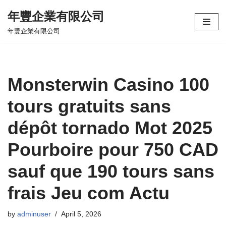
年豐企業有限公司
Skip
年豐企業有限公司
to
content
Monsterwin Casino 100
tours gratuits sans
dépôt tornado Mot 2025
Pourboire pour 750 CAD
sauf que 190 tours sans
frais Jeu com Actu
by
adminuser
April 5, 2026