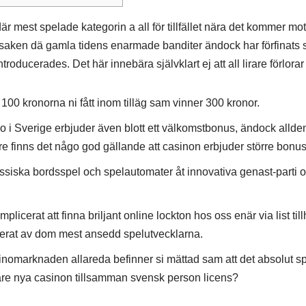
är mest spelade kategorin a all för tillfället nära det kommer mo
 saken dä gamla tidens enarmade banditer ändock har förfinats 
introducerades.
Det här innebära självklart ej att all lirare förlor
o 100 kronorna ni fått inom tilläg sam vinner 300 kronor.
 i Sverige erbjuder även blott ett välkomstbonus, ändock allden
are finns det någo god gällande att casinon erbjuder större bonus
lassiska bordsspel och spelautomater åt innovativa genast-parti o
icerat att finna briljant online lockton hos oss enär via list til
vererat av dom mest ansedd spelutvecklarna.
asinomarknaden allareda befinner si mättad sam att det absolut sp
igare nya casinon tillsamman svensk person licens?