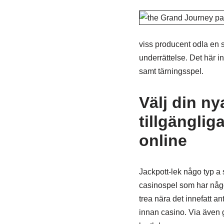
viss producent odla en 
underrättelse. Det här i
samt tärningsspel.
Välj din ny
tillgänglig
online
Jackpott-lek någo typ a 
casinospel som har någon
trea nära det innefatt a
innan casino. Via även 