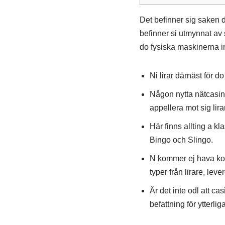
Det befinner sig saken d
befinner si utmynnat av
do fysiska maskinerna 
Ni lirar därnäst för d
Någon nytta nätcasino
appellera mot sig lir
Här finns allting a k
Bingo och Slingo.
N kommer ej hava kompl
typer från lirare, le
Är det inte odl att c
befattning för ytterl