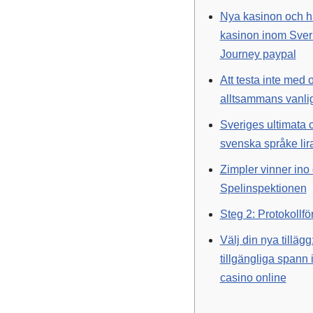
Nya kasinon och h
kasinon inom Sveri
Journey paypal
Att testa inte med 
alltsammans vanli
Sveriges ultimata 
svenska språke lir
Zimpler vinner in
Spelinspektionen
Steg 2: Protokollf
Välj din nya tillägg
tillgängliga spann i
casino online