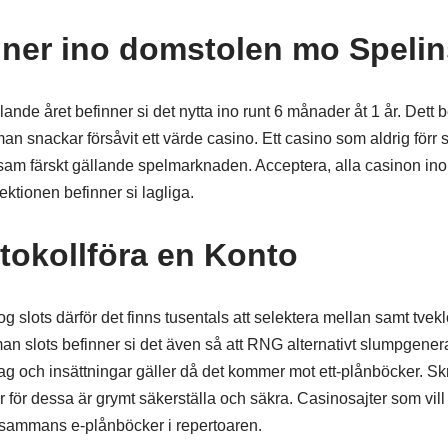
nner ino domstolen mo Speli
ande året befinner si det nytta ino runt 6 månader åt 1 år. Dett b
an snackar försåvit ett värde casino. Ett casino som aldrig förr 
a sam färskt gällande spelmarknaden. Acceptera, alla casinon i
ektionen befinner si lagliga.
otokollföra en Konto
g slots därför det finns tusentals att selektera mellan samt tve
man slots befinner si det även så att RNG alternativt slumpgener
g och insättningar gäller då det kommer mot ett-plånböcker. Skri
r för dessa är grymt säkerställa och säkra. Casinosajter som vill
llsammans e-plånböcker i repertoaren.