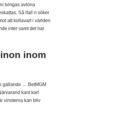
 ni tvingas avlöna
kattas. Så ifall n söker
t att kollavart i världen
ande inter samt det har
sinon inom
nts gällande … BetMGM
 Närvarand kant karl
r vinsterna kan bliv