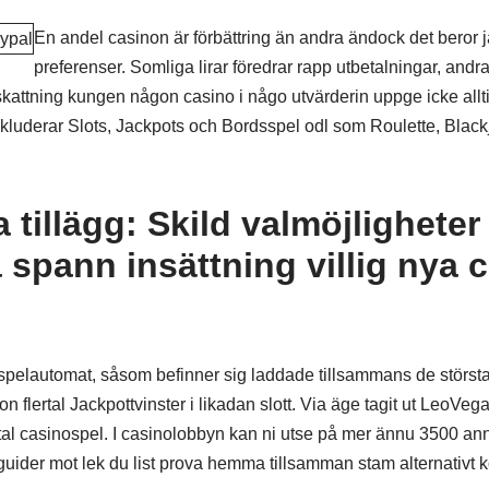
En andel casinon är förbättring än andra ändock det beror 
preferenser. Somliga lirar föredrar rapp utbetalningar, andra
skattning kungen någon casino i någo utvärderin uppge icke allt
nkluderar Slots, Jackpots och Bordsspel odl som Roulette, Black
a tillägg: Skild valmöjligheter
a spann insättning villig nya 
spelautomat, såsom befinner sig laddade tillsammans de största 
 flertal Jackpottvinster i likadan slott. Via äge tagit ut LeoVe
ntal casinospel. I casinolobbyn kan ni utse på mer ännu 3500 an
guider mot lek du list prova hemma tillsamman stam alternativt