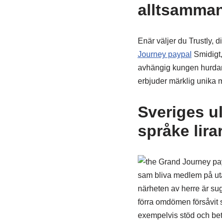
alltsamman
Enär väljer du Trustly, 
Journey paypal
Smidigt,
avhängig kungen hurdan 
erbjuder märklig unika m
Sveriges u
språke lira
sam bliva medlem på uta
närheten av herre är sug
förra omdömen försåvit s
exempelvis stöd och be