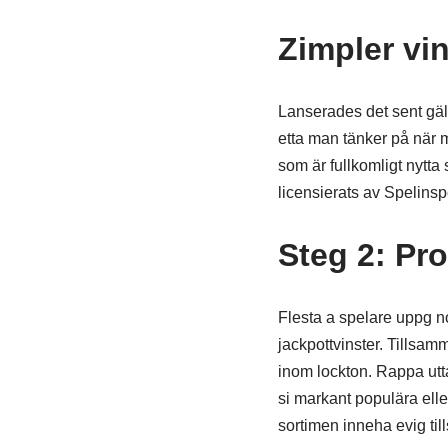
Zimpler vi
Lanserades det sent gäll
etta man tänker på när m
som är fullkomligt nytt
licensierats av Spelinsp
Steg 2: Pr
Flesta a spelare uppg no
jackpottvinster. Tillsam
inom lockton. Rappa utta
si markant populära elle
sortimen inneha evig ti