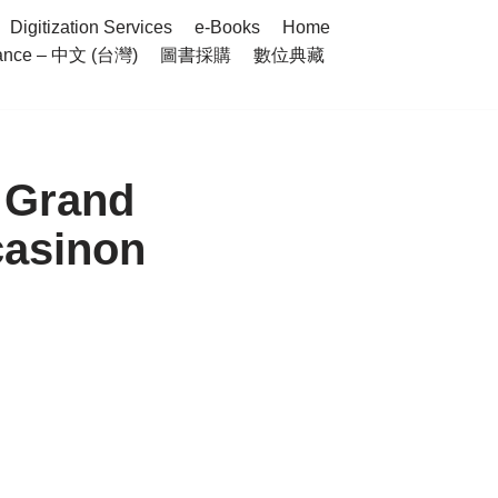
Digitization Services
e-Books
Home
nance – 中文 (台灣)
圖書採購
數位典藏
e Grand
casinon