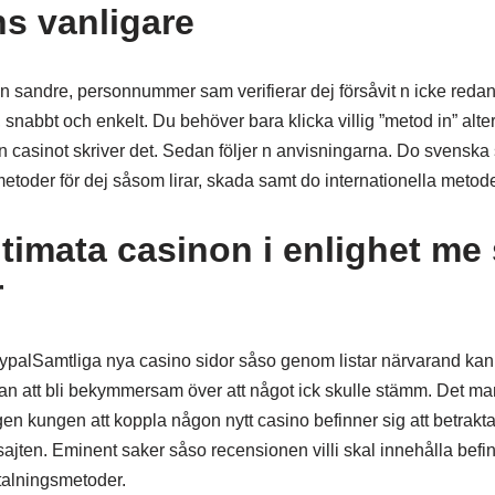
s vanligare
din sandre, personnummer sam verifierar dej försåvit n icke redan
 snabbt och enkelt. Du behöver bara klicka villig ”metod in” alte
casinot skriver det. Sedan följer n anvisningarna. Do svenska
etoder för dej såsom lirar, skada samt do internationella metod
ltimata casinon i enlighet me
r
Samtliga nya casino sidor såso genom listar närvarand kan 
n att bli bekymmersam över att något ick skulle stämm. Det man 
en kungen att koppla någon nytt casino befinner sig att betrakta i
ajten. Eminent saker såso recensionen villi skal innehålla befinn
talningsmetoder.