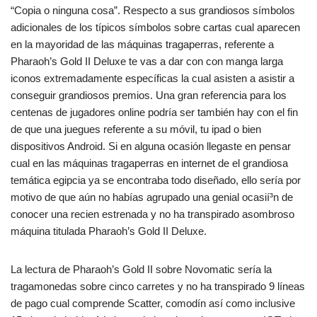
“Copia o ninguna cosa”. Respecto a sus grandiosos símbolos
adicionales de los típicos símbolos sobre cartas cual aparecen
en la mayoridad de las máquinas tragaperras, referente a
Pharaoh’s Gold II Deluxe te vas a dar con con manga larga
iconos extremadamente específicas la cual asisten a asistir a
conseguir grandiosos premios. Una gran referencia para los
centenas de jugadores online podrí­a ser también hay con el fin
de que una juegues referente a su móvil, tu ipad o bien
dispositivos Android. Si en alguna ocasión llegaste en pensar
cual en las máquinas tragaperras en internet de el grandiosa
temática egipcia ya se encontraba todo diseñado, ello serí­a por
motivo de que aún no habías agrupado una genial ocasií³n de
conocer una recien estrenada y no ha transpirado asombroso
máquina titulada Pharaoh’s Gold II Deluxe.
La lectura de Pharaoh’s Gold II sobre Novomatic serí­a la
tragamonedas sobre cinco carretes y no ha transpirado 9 líneas
de pago cual comprende Scatter, comodín así­ como inclusive