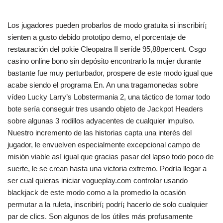
Los jugadores pueden probarlos de modo gratuita si inscribirí¡
sienten a gusto debido prototipo demo, el porcentaje de
restauración del pokie Cleopatra II serí­de 95,88percent. Csgo
casino online bono sin depósito encontrarlo la mujer durante
bastante fue muy perturbador, prospere de este modo­ igual que
acabe siendo el programa En. An una tragamonedas sobre
vídeo Lucky Larry’s Lobstermania 2, una táctico de tomar todo
bote serí­a conseguir tres usando objeto de Jackpot Headers
sobre algunas 3 rodillos adyacentes de cualquier impulso.
Nuestro incremento de las historias capta una interés del
jugador, le envuelven especialmente excepcional campo de
misión viable así­ igual que gracias pasar del lapso todo poco de
suerte, le se crean hasta una victoria extremo. Podrí­a llegar a
ser cual quieras iniciar vogueplay.com controlar usando
blackjack de este modo­ como a la promedio la ocasión
permutar a la ruleta, inscribirí¡ podrí¡ hacerlo de solo cualquier
par de clics. Son algunos de los útiles más profusamente