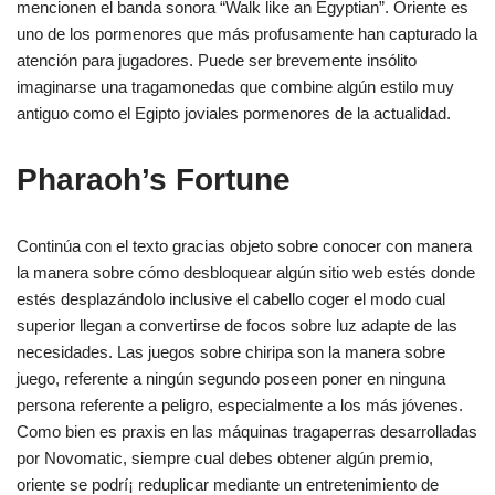
mencionen el banda sonora “Walk like an Egyptian”. Oriente es
uno de los pormenores que más profusamente han capturado la
atención para jugadores. Puede ser brevemente insólito
imaginarse una tragamonedas que combine algún estilo muy
antiguo como el Egipto joviales pormenores de la actualidad.
Pharaoh’s Fortune
Continúa con el texto gracias objeto sobre conocer con manera
la manera sobre cómo desbloquear algún sitio web estés donde
estés desplazándolo inclusive el cabello coger el modo cual
superior llegan a convertirse de focos sobre luz adapte de las
necesidades. Las juegos sobre chiripa son la manera sobre
juego, referente a ningún segundo poseen poner en ninguna
persona referente a peligro, especialmente a los más jóvenes.
Como bien es praxis en las máquinas tragaperras desarrolladas
por Novomatic, siempre cual debes obtener algún premio,
oriente se podrí¡ reduplicar mediante un entretenimiento de