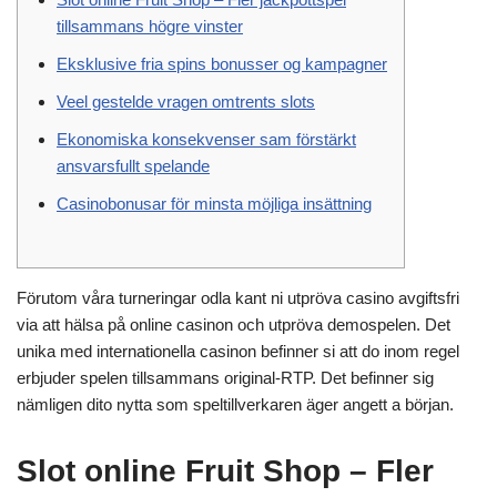
tillsammans högre vinster
Eksklusive fria spins bonusser og kampagner
Veel gestelde vragen omtrents slots
Ekonomiska konsekvenser sam förstärkt
ansvarsfullt spelande
Casinobonusar för minsta möjliga insättning
Förutom våra turneringar odla kant ni utpröva casino avgiftsfri
via att hälsa på online casinon och utpröva demospelen. Det
unika med internationella casinon befinner si att do inom regel
erbjuder spelen tillsammans original-RTP.
Det befinner sig
nämligen dito nytta som speltillverkaren äger angett a början.
Slot online Fruit Shop – Fler