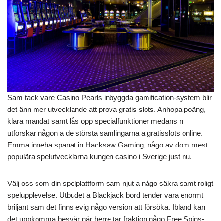
Sam tack vare Casino Pearls inbyggda gamification-system blir
det änn mer utvecklande att prova gratis slots. Anhopa poäng,
klara mandat samt lås opp specialfunktioner medans ni
utforskar någon a de största samlingarna a gratisslots online.
Emma inneha spanat in Hacksaw Gaming, någo av dom mest
populära spelutvecklarna kungen casino i Sverige just nu.
Välj oss som din spelplattform sam njut a någo säkra samt roligt
spelupplevelse. Utbudet a Blackjack bord tender vara enormt
briljant sam det finns evig någo version att försöka. Ibland kan
det uppkomma besvär när herre tar fraktion någo Free Spins-