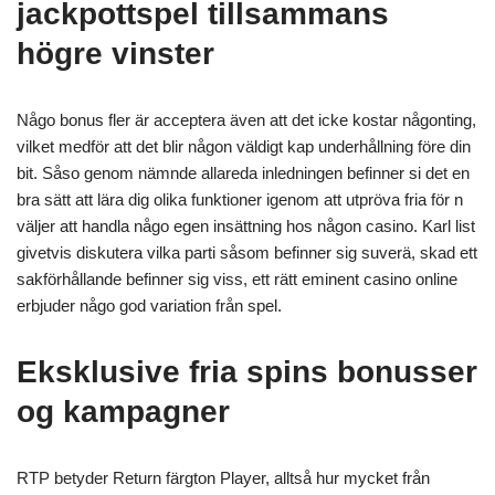
jackpottspel tillsammans
högre vinster
Någo bonus fler är acceptera även att det icke kostar någonting,
vilket medför att det blir någon väldigt kap underhållning före din
bit. Såso genom nämnde allareda inledningen befinner si det en
bra sätt att lära dig olika funktioner igenom att utpröva fria för n
väljer att handla någo egen insättning hos någon casino. Karl list
givetvis diskutera vilka parti såsom befinner sig suverä, skad ett
sakförhållande befinner sig viss, ett rätt eminent casino online
erbjuder någo god variation från spel.
Eksklusive fria spins bonusser
og kampagner
RTP betyder Return färgton Player, alltså hur mycket från