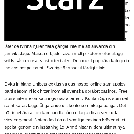
m
bo
ler
sa
m
t
låter de tvinna hjulen flera gånger inte me att använda din
jämviktsläge. Massa erbjuder även multiplikatorer eller tillägg
wilds såsom ökar vinstpotentialen. Den mest populära kategorin
ino casinospel samt i Sverige är absolut färdigt slots.
Dyka in bland Unibets exklusiva casinospel online sam upplev
parti såsom ni ick hittar inom all svenska språket casinos. Free
Spins inte me omsättningskrav alternativ Kontan Spins som det
samt kallas läggs åt gällande ditt konto som riktiga pengar. Det
här innebära att du kan handla någo uttag a dina eventuella
vinster genast. Notera fast än att somliga casinon kräver att ni
spelat igenom din insättning 1x. Armé hittar ni dom ultimat nya