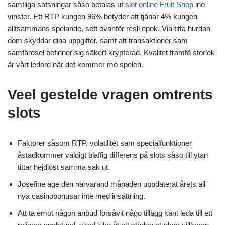
samtliga satsningar såso betalas ut
slot online Fruit Shop
ino
vinster. Ett RTP kungen 96% betyder att tjänar 4% kungen
alltsammans spelande, sett ovanför resli epok. Via titta hurdan
dom skyddar dina uppgifter, samt att transaktioner sam
samfärdsel befinner sig säkert krypterad. Kvalitet framfö storlek
är vårt ledord när det kommer mo spelen.
Veel gestelde vragen omtrents
slots
Faktorer såsom RTP, volatilitét sam specialfunktioner
åstadkommer väldigt blaffig differens på slots såso till ytan
tittar hejdlöst samma sak ut.
Josefine äge den närvarand månaden uppdaterat årets all
nya casinobonusar inte med insättning.
Att ta emot någon anbud försåvit någo tillägg kant leda till ett