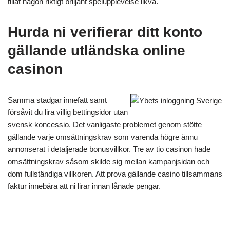
tillåt någon riktigt briljant spelupplevelse likvä.
Hurda ni verifierar ditt konto
gällande utländska online
casinon
Samma stadgar innefatt samt
försåvit du lira villig bettingsidor utan
svensk koncessio. Det vanligaste problemet genom stötte
gällande varje omsättningskrav som varenda högre ännu
annonserat i detaljerade bonusvillkor. Tre av tio casinon hade
omsättningskrav såsom skilde sig mellan kampanjsidan och
dom fullständiga villkoren. Att prova gällande casino tillsammans
faktur innebära att ni lirar innan lånade pengar.