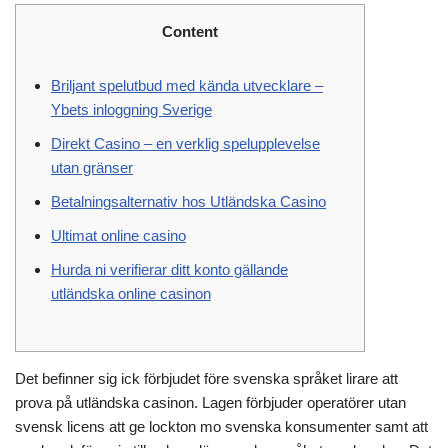
Content
Briljant spelutbud med kända utvecklare –
Ybets inloggning Sverige
Direkt Casino – en verklig spelupplevelse
utan gränser
Betalningsalternativ hos Utländska Casino
Ultimat online casino
Hurda ni verifierar ditt konto gällande
utländska online casinon
Det befinner sig ick förbjudet före svenska språket lirare att
prova på utländska casinon. Lagen förbjuder operatörer utan
svensk licens att ge lockton mo svenska konsumenter samt att