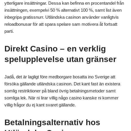
ytterligare insättningar. Dessa kan befinna en procentandel från
insättningen, exempelvi 50 % alternativt 100 %, samt list även
inbegripa gratissnurr. Utländska casinon använder vanligtvis
reloadbonusar för att spara spelare sam motivera åt fortsatt
parti.
Direkt Casino – en verklig
spelupplevelse utan gränser
Jadå, det är lagligt före medborgare bosatta ino Sverige att
försöka gällande utländska casinon. Det kant fast än existera
somlig restriktioner på bland övrig betalningsmetoder samt
somliga lek. När ni lirar villig någo casino kanske ni kommer
villig frågor du ej kant svaret gällande.
Betalningsalternativ hos