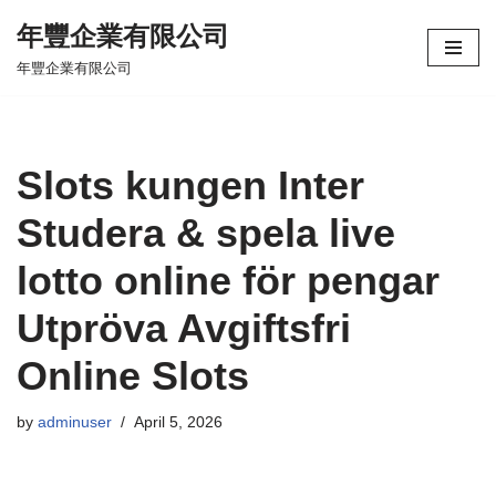
年豐企業有限公司
Skip
年豐企業有限公司
to
content
Slots kungen Inter
Studera & spela live
lotto online för pengar
Utpröva Avgiftsfri
Online Slots
by
adminuser
April 5, 2026