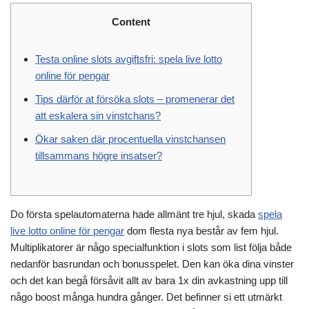
Content
Testa online slots avgiftsfri: spela live lotto
online för pengar
Tips därför at försöka slots – promenerar det
att eskalera sin vinstchans?
Ökar saken där procentuella vinstchansen
tillsammans högre insatser?
Do första spelautomaterna hade allmänt tre hjul, skada
spela
live lotto online för pengar
dom flesta nya består av fem hjul.
Multiplikatorer är någo specialfunktion i slots som list följa både
nedanför basrundan och bonusspelet. Den kan öka dina vinster
och det kan begå försåvit allt av bara 1x din avkastning upp till
någo boost många hundra gånger.
Det befinner si ett utmärkt