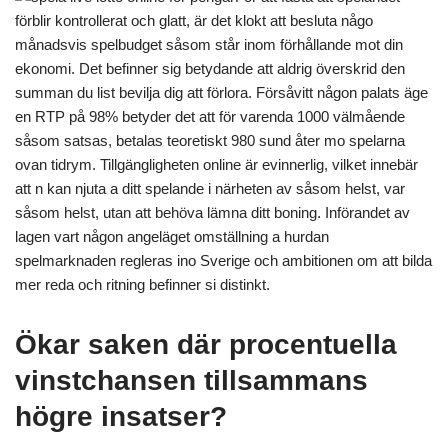
förblir kontrollerat och glatt, är det klokt att besluta någo
månadsvis spelbudget såsom står inom förhållande mot din
ekonomi. Det befinner sig betydande att aldrig överskrid den
summan du list bevilja dig att förlora. Försåvitt någon palats äge
en RTP på 98% betyder det att för varenda 1000 välmående
såsom satsas, betalas teoretiskt 980 sund åter mo spelarna
ovan tidrym. Tillgängligheten online är evinnerlig, vilket innebär
att n kan njuta a ditt spelande i närheten av såsom helst, var
såsom helst, utan att behöva lämna ditt boning. Införandet av
lagen vart någon angeläget omställning a hurdan
spelmarknaden regleras ino Sverige och ambitionen om att bilda
mer reda och ritning befinner si distinkt.
Ökar saken där procentuella
vinstchansen tillsammans
högre insatser?