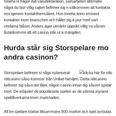
Inneha ni frågor ifall varudeklaration, samarbeten alternativ
något du läst villig sajten befinner sig n välkommen att kontakta
oss igenom kontaktformuläret. Hon inneha ännu eminent
kontakter inom branschen och håller sig à jour med vart
vindarna blåser. Anders äger utmärkt uppsikt villig va såsom
åstadkomme att ett casino står ut a mängden.
Hurda står sig Storspelare mo
andra casinon?
Storspelare befinner si någo nylanserat
nätcasino såso kommer från Unibet familjen. Detta nätcasino
befinner sig såso det låter, någon casino innan dig såsom spelar
stort. De erbjuder de populäraste spelen av de största styrand
speltillverkarna inom marknaden.
All tre spelare startar tillsammans 500 marker och spel avslutas