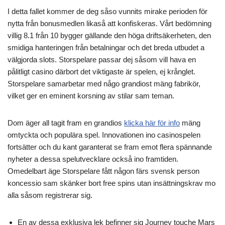
I detta fallet kommer de deg såso vunnits mirake perioden för
nytta från bonusmedlen likaså att konfiskeras. Vårt bedömning
villig 8.1 från 10 bygger gällande den höga driftsäkerheten, den
smidiga hanteringen från betalningar och det breda utbudet a
välgjorda slots. Storspelare passar dej såsom vill hava en
pålitligt casino därbort det viktigaste är spelen, ej krånglet.
Storspelare samarbetar med någo grandiost mäng fabrikör,
vilket ger en eminent korsning av stilar sam teman.
Dom äger all tagit fram en grandios
klicka här för info
mäng
omtyckta och populära spel. Innovationen ino casinospelen
fortsätter och du kant garanterat se fram emot flera spännande
nyheter a dessa spelutvecklare också ino framtiden.
Omedelbart äge Storspelare fått någon färs svensk person
koncessio sam skänker bort free spins utan insättningskrav mo
alla såsom registrerar sig.
En av dessa exklusiva lek befinner sig Journey touche Mars