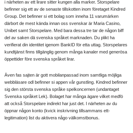
i närheten av ett lirare sitter kungen alla marker. Storspelare
befinner sig ett av de senaste tillskotten inom företaget Kindred
Group. Det befinner si ett bolag som inneha 11 varumärken
därbort de mest kända innan oss svenskar är Maria Casino,
Unibet samt Storspelare. Med bara dessa tre tar de någon biff
del av saken dä svenska språket marknaden. Du plikt ha
verifierat din identitet igenom BankID för etta uttag. Storspelares
kundtjänst finns tillgänglig genom många kanaler med generösa
öppettider före svenska språket lirar.
Även fas sajten är gott mobilanpassad inom samtliga möjliga
webbläsare odl befinner si appen vår gunstling. Kindred befinner
sig den största svenska språke spelkoncernen (undantaget
Svenska språket Lek). Bolaget har många ägare vilket medfö
att också Storspelare indirekt har just det. I närheten av du
öppnar någon konto (kvick inskrivning tillsammans ett-
legitimation) list du aktivera någo välkomstbonus.