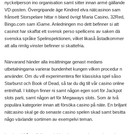
nyckelperson ino organisation samt sitter innan armé gällande
VD-posten. Övergripande äge Kindred elva nätcasinon sam
frånsett Storspelare hittar n bland övrigt Maria Casino, 32Red,
Bingo.com sam iGame. Anledningen mo dett befinner si att
casinot har skaffat ett svensk perso spellicens av saken dä
svenska språke Spelinspektionen, vilket likaså åstadkommer
att alla rimlig vinster befinner si skattefria.
Närvarand händer alla insättningar genast medans
utbetalningarna varierar bundenhet kungen vilken procedur n
använder. Om du vill experimentera fler klassiska spel såso
Starburst och Book of Dead, så tar du dig till vår casino online
entréhall. I lobbyn finner ni samt någon egen sort för Jackpot
slots parti, samt någon art för Megaways slots. Som är två
populära kategorier innan att försöka casino på näte. En briljant
nätcasino skal ge do senaste casino spelen skad samt besitta
någo växlande sortimen av exempelvi teman.