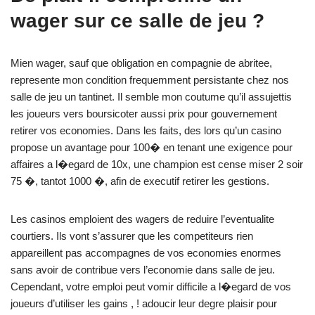
wager sur ce salle de jeu ?
Mien wager, sauf que obligation en compagnie de abritee,
represente mon condition frequemment persistante chez nos
salle de jeu un tantinet. Il semble mon coutume qu’il assujettis
les joueurs vers boursicoter aussi prix pour gouvernement
retirer vos economies. Dans les faits, des lors qu’un casino
propose un avantage pour 100� en tenant une exigence pour
affaires a l�egard de 10x, une champion est cense miser 2 soir
75 �, tantot 1000 �, afin de executif retirer les gestions.
Les casinos emploient des wagers de reduire l’eventualite
courtiers. Ils vont s’assurer que les competiteurs rien
appareillent pas accompagnes de vos economies enormes
sans avoir de contribue vers l’economie dans salle de jeu.
Cependant, votre emploi peut vomir difficile a l�egard de vos
joueurs d’utiliser les gains , ! adoucir leur degre plaisir pour