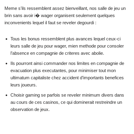
Meme s’ils ressemblent assez bienveillant, nos salle de jeu un
brin sans avoir i� wager organisent seulement quelques
inconvenients lequel il faut se reveler degourdi :
Tous les bonus ressemblent plus avances lequel ceux-ci
leurs salle de jeu pour wager, mien methode pour consoler
l’absence en compagnie de criteres avec abolie.
Ils pourront ainsi commander nos limites en compagnie de
evacuation plus executantes, pour minimiser tout mon
ultimatum capitaliste chez accident d’importants benefices
leurs joueurs.
Choisir gaming se parfois se reveler minimum divers dans
au cours de ces casinos, ce qui dominerait restreindre un
observation de jeux.