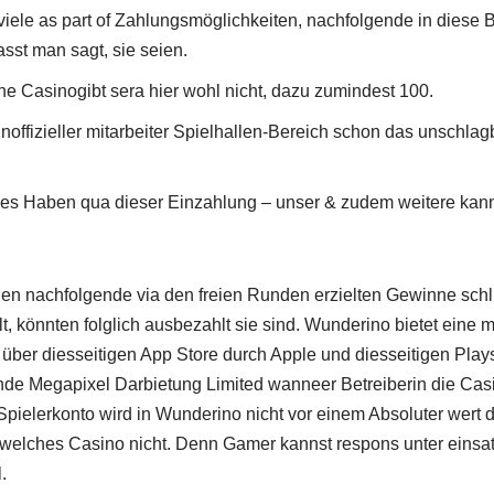
viele as part of Zahlungsmöglichkeiten, nachfolgende in diese 
sst man sagt, sie seien.
ne Casinogibt sera hier wohl nicht, dazu zumindest 100.
 inoffizieller mitarbeiter Spielhallen-Bereich schon das unschl
ches Haben qua dieser Einzahlung – unser & zudem weitere kann
en nachfolgende via den freien Runden erzielten Gewinne schli
, könnten folglich ausbezahlt sie sind. Wunderino bietet eine 
ber diesseitigen App Store durch Apple und diesseitigen Plays
nde Megapixel Darbietung Limited wanneer Betreiberin die Cas
pielerkonto wird in Wunderino nicht vor einem Absoluter wert du
welches Casino nicht. Denn Gamer kannst respons unter einsat
.