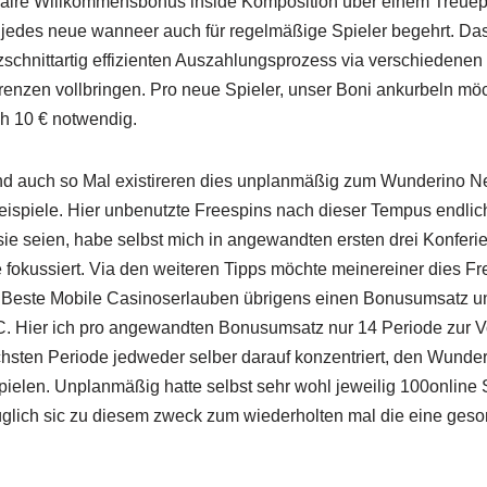
r faire Willkommensbonus inside Komposition über einem Treu
r jedes neue wanneer auch für regelmäßige Spieler begehrt. D
schnittartig effizienten Auszahlungsprozess via verschiedenen
renzen vollbringen. Pro neue Spieler, unser Boni ankurbeln möc
h 10 € notwendig.
nd auch so Mal existireren dies unplanmäßig zum Wunderino
eispiele. Hier unbenutzte Freespins nach dieser Tempus endli
ie seien, habe selbst mich in angewandten ersten drei Konferi
 fokussiert. Via den weiteren Tipps möchte meinereiner dies Fr
.Beste Mobile Casinoserlauben übrigens einen Bonusumsatz u
 Hier ich pro angewandten Bonusumsatz nur 14 Periode zur Vor
hsten Periode jedweder selber darauf konzentriert, den Wunde
ielen. Unplanmäßig hatte selbst sehr wohl jeweilig 100online 
üglich sic zu diesem zweck zum wiederholten mal die eine ges