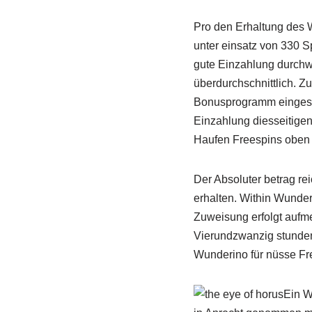
Pro den Erhaltung des 
unter einsatz von 330 
gute Einzahlung durchwe
überdurchschnittlich. Z
Bonusprogramm eingesc
Einzahlung diesseitige
Haufen Freespins oben 
Der Absoluter betrag re
erhalten. Within Wunde
Zuweisung erfolgt aufme
Vierundzwanzig stunden
Wunderino für nüsse Fre
Ein W