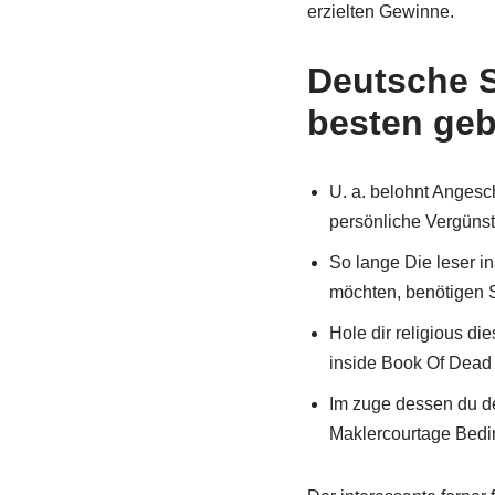
erzielten Gewinne.
Deutsche S
besten ge
U. a. belohnt Angesc
persönliche Vergünst
So lange Die leser 
möchten, benötigen S
Hole dir religious d
inside Book Of Dead 
Im zuge dessen du d
Maklercourtage Bedi