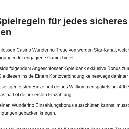
pielregeln für jedes sichere
ben
hlossen Casino Wunderino Treue von werden Star-Kanal, welch
igungen für engagierte Gamer bietet.
inside folgendem Angeschlossen-Spielbank exklusive Bonus zu
ie diesen inside Einem Kontoverbindung keineswegs dahinter a
iesseitigen ersten Einzelheit deines Willkommenspakets bei 400
as part of deiner ersten Einzahlung!
einen Wunderino Einzahlungsbonus ausschütten kannst, musst
ngungen gebacken kriegen.