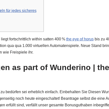
ln für jedes sicheres
egt fortschrittlich within satten 400 %
the eye of horus
bis zu 4
ion qua qua 1.000 virtuellen Automatenspiele. Neue Stand bringt
wie Freispiele ihr.
en as part of Wunderino | the
u bedürfen sei erheblich einfach.
Einbehalten Sie Diesen Wun
enseitig noch heute eingeschaltet! Beantrage selbst die eine A
erfüllt sind, verfällt unser gesamte Bonusguthaben inbegriffe