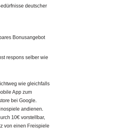
Bedürfnisse deutscher
agbares Bonusangebot
st respons selber wie
chtweg wie gleichfalls
mobile App zum
tore bei Google.
inospiele andienen.
rch 10€ vorstellbar,
z von einen Freispiele