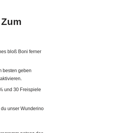
s Zum
es bloß Boni ferner
m besten geben
ktivieren.
 % und 30 Freispiele
 du unser Wunderino