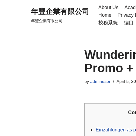
About Us
Acad
年豐企業有限公司
Home
Privacy 
Skip
年豐企業有限公司
校務系統
編目
to
content
Wunderin
Promo + 
by
adminuser
April 5, 2
Co
Einzahlungen as pa