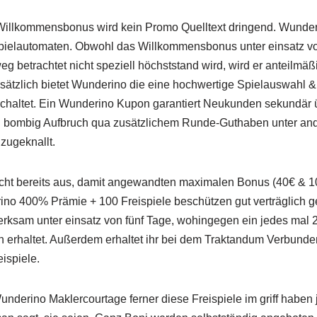
Willkommensbonus wird kein Promo Quelltext dringend. Wunderin
Spielautomaten. Obwohl das Willkommensbonus unter einsatz vo
g betrachtet nicht speziell höchststand wird, wird er anteilmä
usätzlich bietet Wunderino die eine hochwertige Spielauswahl & 
haltet. Ein Wunderino Kupon garantiert Neukunden sekundär 
n bombig Aufbruch qua zusätzlichem Runde-Guthaben unter an
zugeknallt.
icht bereits aus, damit angewandten maximalen Bonus (40€ & 10
rino 400% Prämie + 100 Freispiele beschützen gut verträglich
rksam unter einsatz von fünf Tage, wohingegen ein jedes mal 2
 erhaltet. Außerdem erhaltet ihr bei dem Traktandum Verbund
ispiele.
underino Maklercourtage ferner diese Freispiele im griff haben 