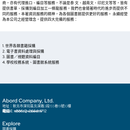
等，本公司同時具有採編的部門。合作過的學校及公共圖書
書館、國立臺灣圖書館、國立 公共資訊圖書館、文化部、國
立臺灣師範大學、國立臺灣美術館、高雄市立圖書館、國立
臺灣交響樂團…等，以及海外的大專院校，例如：澳門大
院、香港中文大學、香港城市大學、澳洲墨爾本 大學…等。
與視聽編目，近年來電子書（ePub、PDF）普及，本公司
以舊籍電子化、Metadata的 製作成長最為快速，另外隨著
高，本公司亦經營電子書的採購與編目。 另外，近年來政府
文化，對於東南亞文化尤為重視，本公司目前為西文圖書
商，亦有代理進口、編目等服務，不論是泰 文、越南文、印
提供書單、採購到編目加工一條龍服務，我們也會隨著時代
同的服務，本著資訊服務的精神，為各個圖書館提供更好的服
為本公司之經營理念，提供四大完備的服務：
1. 世界各類書籍採購
2. 電子書資料處理與採購