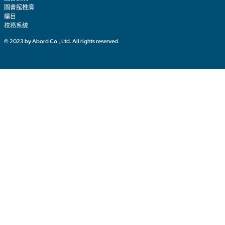
3. 圖書／視聽資料編目
4. 學校校務系統、圖書館系統服務
Abord Company, Ltd.
地址：新北市深坑區北深路3段155巷19號10樓
電話：+886-2-2664-1712
Email : abord@wawu.tw
Explore
圖書採購
圖書館推廣
編目
校務系統
© 2023 by Abord Co., Ltd. All rights reserved.