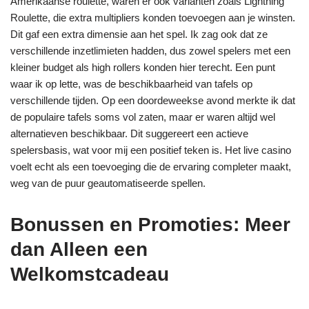
Amerikaanse roulette, waren er ook varianten zoals Lightning
Roulette, die extra multipliers konden toevoegen aan je winsten.
Dit gaf een extra dimensie aan het spel. Ik zag ook dat ze
verschillende inzetlimieten hadden, dus zowel spelers met een
kleiner budget als high rollers konden hier terecht. Een punt
waar ik op lette, was de beschikbaarheid van tafels op
verschillende tijden. Op een doordeweekse avond merkte ik dat
de populaire tafels soms vol zaten, maar er waren altijd wel
alternatieven beschikbaar. Dit suggereert een actieve
spelersbasis, wat voor mij een positief teken is. Het live casino
voelt echt als een toevoeging die de ervaring completer maakt,
weg van de puur geautomatiseerde spellen.
Bonussen en Promoties: Meer
dan Alleen een
Welkomstcadeau