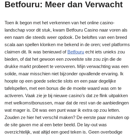
Betfouru: Meer dan Verwacht
Toen ik begon met het verkennen van het online casino-
landschap voor dit stuk, kwam Betfouru Casino naar voren als
een naam die steeds weer opdook. De beloftes van een breed
scala aan spellen klonken me bekend in de oren; veel platforms
claimen dit. Ik was benieuwd of
Betfouru
echt iets unieks zou
bieden, of dat het gewoon een zoveelste site zou zijn die de
drukke markt probeert te veroveren. Mijn verwachting was een
solide, maar misschien niet bijzonder opvallende ervaring. Ik
hoopte op een goede selectie slots en een paar degelijke
tafelspellen, met een bonus die de moeite waard was om te
activeren. Vaak zie je bij nieuwe casino’s dat ze flink uitpakken
met welkomstbonussen, maar dat de rest van de aanbiedingen
wat mager is. Dit was een punt waar ik extra op zou letten.
Zouden ze hier het verschil maken? De eerste paar minuten op
de site gaven me al een beter beeld. De lay-out was
overzichtelijk, wat altijd een goed teken is. Geen overbodige