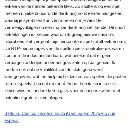
enkele van de minder bekende titels. Zo stuitte ik op een spel
met een unieke bonusronde die ik nog nooit eerder had gezien,
waarbij je symbolen kon verzamelen om je winst te
vermenigvuldigen op een manier die ik nog niet kende. Dit soort
ontdekkingen is precies waarom ik graag nieuwe casino’s
uitprobeer. Het vergroot mijn persoonlijke spelbibliotheek enorm.
De RTP-percentages van de spellen die ik controleerde, waren
conform de industriestandaard, wat betekent dat er geen
verborgen addertjes onder het gras zaten op dat gebied. Ik
merkte ook dat de volatiliteit van de slots goed werd
weergegeven, wat me hielp bij het kiezen van spellen die pasten
bij mijn speelstijl op dat moment. Soms heb ik zin in snelle,
kleine winsten, andere keren ga ik voor de langere adem met
potentieel grotere uitbetalingen.
Betfouru Casino: Tendências do iGaming em 2025 e o que
esperar