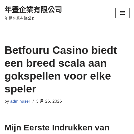
年豐企業有限公司
Skip
年豐企業有限公司
to
content
Betfouru Casino biedt
een breed scala aan
gokspellen voor elke
speler
by
adminuser
3 月 26, 2026
Mijn Eerste Indrukken van