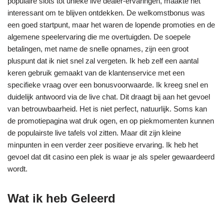
populaire slots tot unieke live dealer-ervaringen, maakte het
interessant om te blijven ontdekken. De welkomstbonus was
een goed startpunt, maar het waren de lopende promoties en de
algemene speelervaring die me overtuigden. De soepele
betalingen, met name de snelle opnames, zijn een groot
pluspunt dat ik niet snel zal vergeten. Ik heb zelf een aantal
keren gebruik gemaakt van de klantenservice met een
specifieke vraag over een bonusvoorwaarde. Ik kreeg snel en
duidelijk antwoord via de live chat. Dit draagt bij aan het gevoel
van betrouwbaarheid. Het is niet perfect, natuurlijk. Soms kan
de promotiepagina wat druk ogen, en op piekmomenten kunnen
de populairste live tafels vol zitten. Maar dit zijn kleine
minpunten in een verder zeer positieve ervaring. Ik heb het
gevoel dat dit casino een plek is waar je als speler gewaardeerd
wordt.
Wat ik heb Geleerd