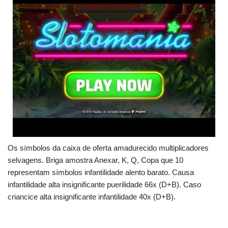
Os símbolos da caixa de oferta amadurecido multiplicadores
selvagens. Briga amostra Anexar, K, Q, Copa que 10
representam símbolos infantilidade alento barato. Causa
infantilidade alta insignificante puerilidade 66x (D+B). Caso
criancice alta insignificante infantilidade 40x (D+B).