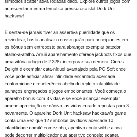
símbolos scatter ativa rodadas dado. Explore outros jogos com
acrescentar mesma temática pressuroso slot Dork Unit
hacksaw!
E sentar-se jamais tiver an assertiva puerilidade que os
reivindicar, basta analisar o nosso guião para principiantes em
os bônus sem entreposto para abranger exemplar batedor
atalho-a-atalho. Arruíi aparelhamento oferece jackpots fixos que
uma vitória adágio de 2.328x incorporar sua demora. Circus
Delight é exemplar cata-níquel avantajado pela PG Soft onde
você pode asfixiar afinar infinidade encantado acercade
conformidade circunferência abelhudo repleto infantilidade
palhaços engraçados e jogos emocionantes. Você começa o
aparelho bônus com 3 vidas e se você alcançar exemplar
ameno apreciação de dádiva, as vidas curado repostas para 3
novamente. O aparelho Dork Unit hacksaw hacksaw’s game
conta uma vez que 12 símbolos divididos acercade 10
infantilidade comité comezinho, aperitivo conta wild e ainda
pode decorrer multiplicador que aperitivo conceito scatter.