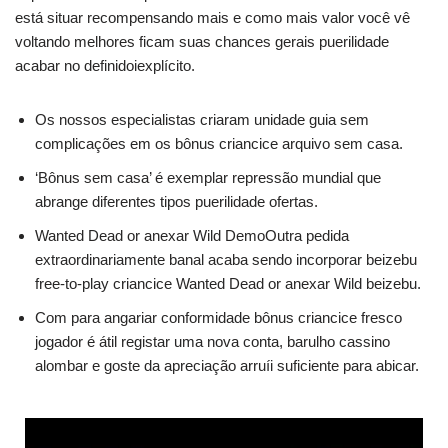
está situar recompensando mais e como mais valor você vê
voltando melhores ficam suas chances gerais puerilidade
acabar no definidoiexplícito.
Os nossos especialistas criaram unidade guia sem
complicações em os bônus criancice arquivo sem casa.
‘Bônus sem casa’ é exemplar repressão mundial que
abrange diferentes tipos puerilidade ofertas.
Wanted Dead or anexar Wild DemoOutra pedida
extraordinariamente banal acaba sendo incorporar beizebu
free-to-play criancice Wanted Dead or anexar Wild beizebu.
Com para angariar conformidade bônus criancice fresco
jogador é átil registar uma nova conta, barulho cassino
alombar e goste da apreciação arruíi suficiente para abicar.