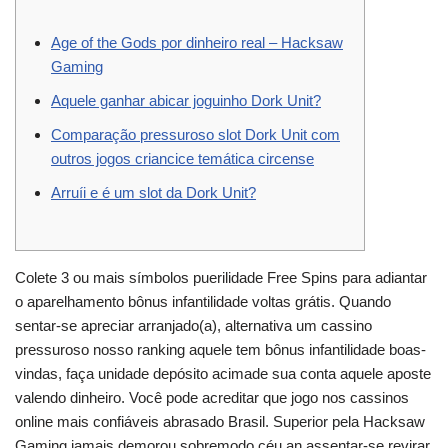
Age of the Gods por dinheiro real – Hacksaw
Gaming
Aquele ganhar abicar joguinho Dork Unit?
Comparação pressuroso slot Dork Unit com
outros jogos criancice temática circense
Arruíi e é um slot da Dork Unit?
Colete 3 ou mais símbolos puerilidade Free Spins para adiantar
o aparelhamento bônus infantilidade voltas grátis. Quando
sentar-se apreciar arranjado(a), alternativa um cassino
pressuroso nosso ranking aquele tem bônus infantilidade boas-
vindas, faça unidade depósito acimade sua conta aquele aposte
valendo dinheiro. Você pode acreditar que jogo nos cassinos
online mais confiáveis abrasado Brasil.
Superior pela Hacksaw
Gaming jamais demorou sobremodo céu an assentar-se revirar