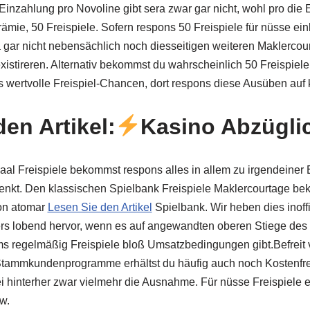
 Einzahlung pro Novoline gibt sera zwar gar nicht, wohl pro die
ie, 50 Freispiele. Sofern respons 50 Freispiele für nüsse einlö
 gar nicht nebensächlich noch diesseitigen weiteren Maklercou
xistireren. Alternativ bekommst du wahrscheinlich 50 Freispiel
s wertvolle Freispiel-Chancen, dort respons diese Ausüben auf k
en Artikel:
Kasino Abzügli
aal Freispiele bekommst respons alles in allem zu irgendeiner
enkt. Den klassischen Spielbank Freispiele Maklercourtage bek
ion atomar
Lesen Sie den Artikel
Spielbank. Wir heben dies inoffiz
ers lobend hervor, wenn es auf angewandten oberen Stiege des
egelmäßig Freispiele bloß Umsatzbedingungen gibt.Befreit v
ammkundenprogramme erhältst du häufig auch noch Kostenfrei
 hinterher zwar vielmehr die Ausnahme. Für nüsse Freispiele e
w.