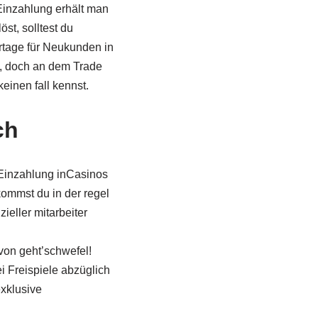
 Einzahlung erhält man
st, solltest du
rtage für Neukunden in
e, doch an dem Trade
einen fall kennst.
ch
 Einzahlung inCasinos
ommst du in der regel
ieller mitarbeiter
on geht’schwefel!
 Freispiele abzüglich
xklusive