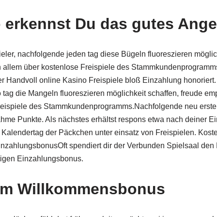
o erkennst Du das gutes Ang
r, nachfolgende jeden tag diese Bügeln fluoreszieren möglichk
 in allem über kostenlose Freispiele des Stammkundenprogramm
ser Handvoll online Kasino Freispiele bloß Einzahlung honorier
 tag die Mangeln fluoreszieren möglichkeit schaffen, freude emp
reispiele des Stammkundenprogramms.Nachfolgende neu erstel
hme Punkte. Als nächstes erhältst respons etwa nach deiner E
 Kalendertag der Päckchen unter einsatz von Freispielen. Koste
zahlungsbonusOft spendiert dir der Verbunden Spielsaal den 
tigen Einzahlungsbonus.
 im Willkommensbonus