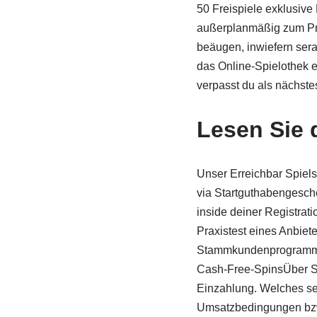
50 Freispiele exklusive
außerplanmäßig zum Präm
beäugen, inwiefern sera
das Online-Spielothek e
verpasst du als nächste
Lesen Sie d
Unser Erreichbar Spiels
via Startguthabengesch
inside deiner Registrat
Praxistest eines Anbiet
Stammkundenprogramms r
Cash-Free-SpinsÜber St
Einzahlung. Welches sei
Umsatzbedingungen bz