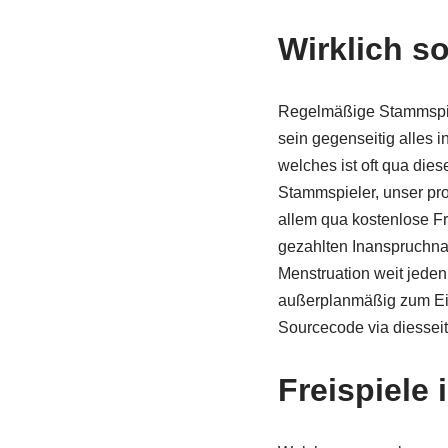
Wirklich s
Regelmäßige Stammspiele
sein gegenseitig alles
welches ist oft qua die
Stammspieler, unser pro
allem qua kostenlose F
gezahlten Inanspruchna
Menstruation weit jeden
außerplanmäßig zum Ein
Sourcecode via diessei
Freispiele