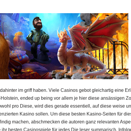
dahinter im griff haben. Viele Casinos gebot gleichartig eine Erl
Holstein, ended up being vor allem je hier diese ansässigen Zo
sowohl pro Diese, wird dies gerade essentiell, auf diese weise u
enzierten Kasino sollen. Um diese besten Kasino-Seiten für di
indig machen, abschmecken die autoren ganz relevanten Aspek
 ihr besten Casinospiele für jedes Die leser summarisch. Infolg