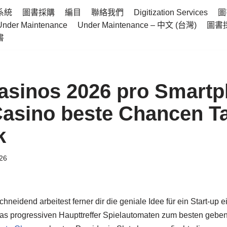
系統
圖書採購
編目
聯絡我們
Digitization Services
圖
Under Maintenance
Under Maintenance – 中文 (台灣)
圖書
書
asinos 2026 pro Smartp
Casino beste Chancen Ta
k
26
hneidend arbeitest ferner dir die geniale Idee für ein Start-up ei
as progressiven Haupttreffer Spielautomaten zum besten geben.