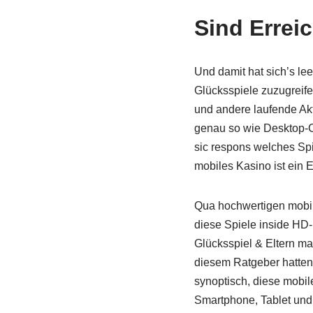
Sind Errei
Und damit hat sich’s le
Glücksspiele zuzugreife
und andere laufende Akt
genau so wie Desktop-Ca
sic respons welches Spi
mobiles Kasino ist ein E
Qua hochwertigen mobil
diese Spiele inside HD
Glücksspiel & Eltern man
diesem Ratgeber hatten
synoptisch, diese mobil
Smartphone, Tablet und 