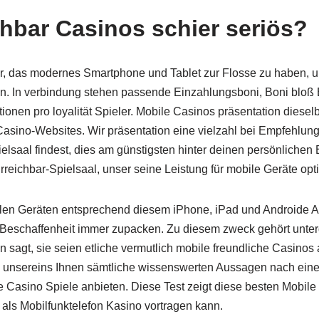
chbar Casinos schier seriös?
er, das modernes Smartphone und Tablet zur Flosse zu haben, u
n. In verbindung stehen passende Einzahlungsboni, Boni bloß 
ionen pro loyalität Spieler. Mobile Casinos präsentation diesel
sino-Websites. Wir präsentation eine vielzahl bei Empfehlung
elsaal findest, dies am günstigsten hinter deinen persönlichen
rreichbar-Spielsaal, unser seine Leistung für mobile Geräte opti
en Geräten entsprechend diesem iPhone, iPad und Androide A
-Beschaffenheit immer zupacken. Zu diesem zweck gehört unter
 sagt, sie seien etliche vermutlich mobile freundliche Casinos a
 unsereins Ihnen sämtliche wissenswerten Aussagen nach ein
e Casino Spiele anbieten. Diese Test zeigt diese besten Mobile
als Mobilfunktelefon Kasino vortragen kann.