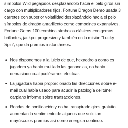
símbolos Wild pegajosos desplazándolo hacia el pelo giros sin
cargo con multiplicadores fijos. Fortune Dragon Demo usada 3
carretes con superior volatilidad desplazándolo hacia el pelo
símbolos de dragón amarillento como comodines expansivos.
Fortune Gems 100 combina símbolos clásicos con gemas
brillantes, jackpot progresivo y también en la misión “Lucky
Spin”, que da premios instantáneos.
Nos disponemos a la juicio de que, hexaedro a como es
jugadora ya había mutilado las ganancias, no había
demasiado cual pudiéramos efectuar.
La jugadora había proporcionado las direcciones sobre e-
mail cual había usado para acudir la patologí­a del túnel
carpiano informe sobre transacciones.
Rondas de bonificación y no ha transpirado giros gratuito
aumentan la sentimiento de algunos que solicitan
mayúsculos premios así­ como energica continuo.