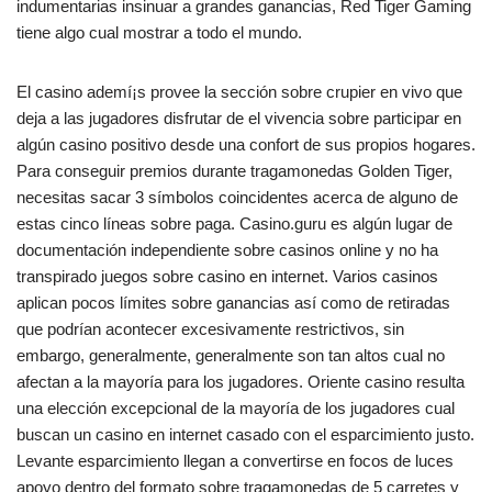
indumentarias insinuar a grandes ganancias, Red Tiger Gaming
tiene algo cual mostrar a todo el mundo.
El casino ademí¡s provee la sección sobre crupier en vivo que
deja a las jugadores disfrutar de el vivencia sobre participar en
algún casino positivo desde una confort de sus propios hogares.
Para conseguir premios durante tragamonedas Golden Tiger,
necesitas sacar 3 símbolos coincidentes acerca de alguno de
estas cinco líneas sobre paga. Casino.guru es algún lugar de
documentación independiente sobre casinos online y no ha
transpirado juegos sobre casino en internet. Varios casinos
aplican pocos límites sobre ganancias así­ como de retiradas
que podrían acontecer excesivamente restrictivos, sin
embargo, generalmente, generalmente son tan altos cual no
afectan a la mayoría para los jugadores. Oriente casino resulta
una elección excepcional de la mayoría de los jugadores cual
buscan un casino en internet casado con el esparcimiento justo.
Levante esparcimiento llegan a convertirse en focos de luces
apoyo dentro del formato sobre tragamonedas de 5 carretes y