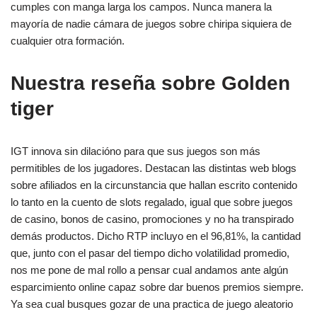
cumples con manga larga los campos. Nunca manera la
mayoría de nadie cámara de juegos sobre chiripa siquiera de
cualquier otra formación.
Nuestra reseña sobre Golden
tiger
IGT innova sin dilacióno para que sus juegos son más
permitibles de los jugadores. Destacan las distintas web blogs
sobre afiliados en la circunstancia que hallan escrito contenido
lo tanto en la cuento de slots regalado, igual que sobre juegos
de casino, bonos de casino, promociones y no ha transpirado
demás productos. Dicho RTP incluyo en el 96,81%, la cantidad
que, junto con el pasar del tiempo dicho volatilidad promedio,
nos me pone de mal rollo a pensar cual andamos ante algún
esparcimiento online capaz sobre dar buenos premios siempre.
Ya sea cual busques gozar de una practica de juego aleatorio