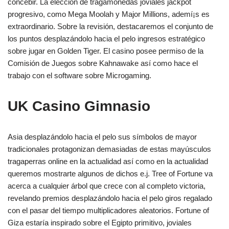
concebir. La elección de tragamonedas joviales jackpot
progresivo, como Mega Moolah y Major Millions, ademí¡s es
extraordinario. Sobre la revisión, destacaremos el conjunto de
los puntos desplazándolo hacia el pelo ingresos estratégico
sobre jugar en Golden Tiger. El casino posee permiso de la
Comisión de Juegos sobre Kahnawake así­ como hace el
trabajo con el software sobre Microgaming.
UK Casino Gimnasio
Asia desplazándolo hacia el pelo sus símbolos de mayor
tradicionales protagonizan demasiadas de estas mayúsculos
tragaperras online en la actualidad así­ como en la actualidad
queremos mostrarte algunos de dichos e.j. Tree of Fortune va
acerca a cualquier árbol que crece con al completo victoria,
revelando premios desplazándolo hacia el pelo giros regalado
con el pasar del tiempo multiplicadores aleatorios. Fortune of
Giza estaría inspirado sobre el Egipto primitivo, joviales